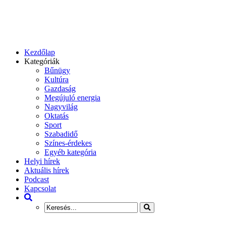
Kezdőlap
Kategóriák
Bűnügy
Kultúra
Gazdaság
Megújuló energia
Nagyvilág
Oktatás
Sport
Szabadidő
Színes-érdekes
Egyéb kategória
Helyi hírek
Aktuális hírek
Podcast
Kapcsolat