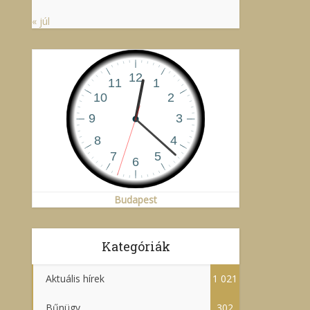
« júl
Budapest
Kategóriák
Aktuális hírek
1 021
Bűnügy
302