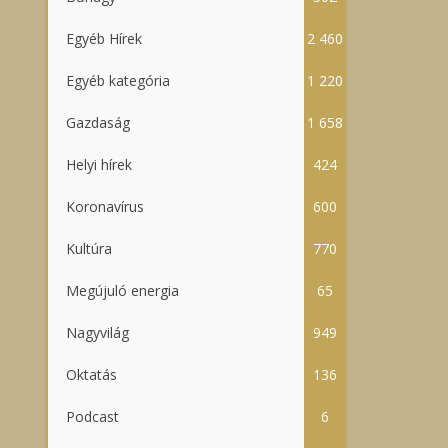
Egyéb Hírek
2 460
Egyéb kategória
1 220
Gazdaság
1 658
Helyi hírek
424
Koronavírus
600
Kultúra
770
Megújuló energia
65
Nagyvilág
949
Oktatás
136
Podcast
6