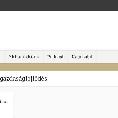
k
Aktuális hírek
Podcast
Kapcsolat
 gazdaságfejlődés
na...