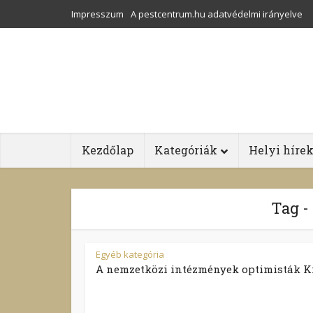
Impresszum
A pestcentrum.hu adatvédelmi irányelve
Kezdőlap
Kategóriák
Helyi híre
Tag -
Egyéb kategória
A nemzetközi intézmények optimisták Kí