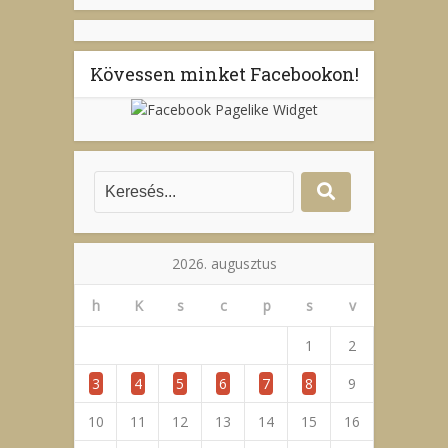
Kövessen minket Facebookon!
2026. augusztus
h
K
s
c
p
s
v
1
2
3
4
5
6
7
8
9
10
11
12
13
14
15
16