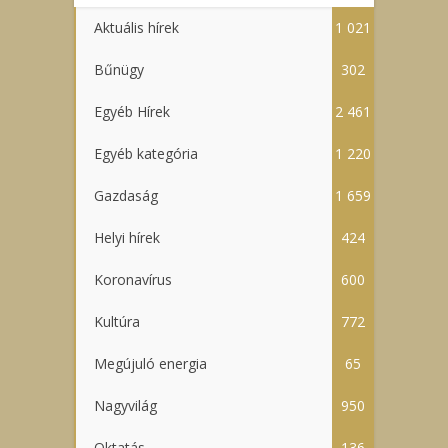
Aktuális hírek
1 021
Bűnügy
302
Egyéb Hírek
2 461
Egyéb kategória
1 220
Gazdaság
1 659
Helyi hírek
424
Koronavírus
600
Kultúra
772
Megújuló energia
65
Nagyvilág
950
Oktatás
136