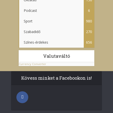
Podcast
6
Sport
980
Szabadidő
270
Színes-érdekes
656
Valutaváltó
Currency Converter
Kövess minket a Facebookon is!