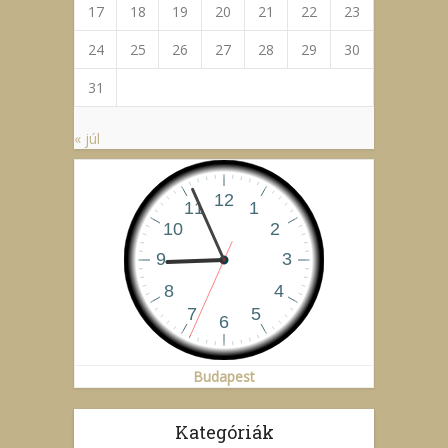
17
18
19
20
21
22
23
24
25
26
27
28
29
30
31
« júl
Budapest
Kategóriák