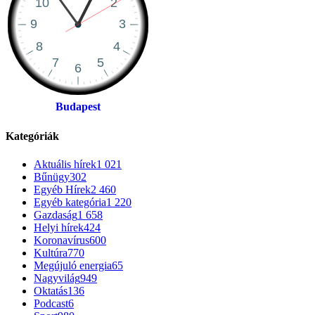
Budapest
Kategóriák
Aktuális hírek
1 021
Bűnügy
302
Egyéb Hírek
2 460
Egyéb kategória
1 220
Gazdaság
1 658
Helyi hírek
424
Koronavírus
600
Kultúra
770
Megújuló energia
65
Nagyvilág
949
Oktatás
136
Podcast
6