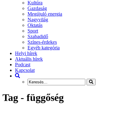
Kultúra
Gazdaság
Megújuló energia
Nagyvilág
Oktatás
Sport
Szabadidő
Színes-érdekes
Egyéb kategória
Helyi hírek
Aktuális hírek
Podcast
Kapcsolat
Tag - függőség