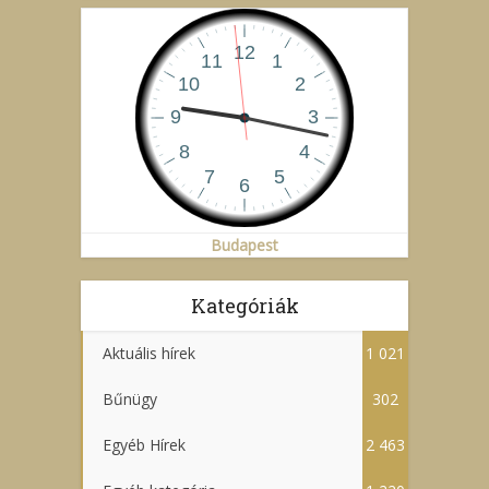
Budapest
Kategóriák
Aktuális hírek
1 021
Bűnügy
302
Egyéb Hírek
2 463