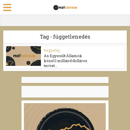
Tag - függetlenedés
Nagyvilág
Az Egyesült Államok
közel 1 milliárd dolláros
tervet...