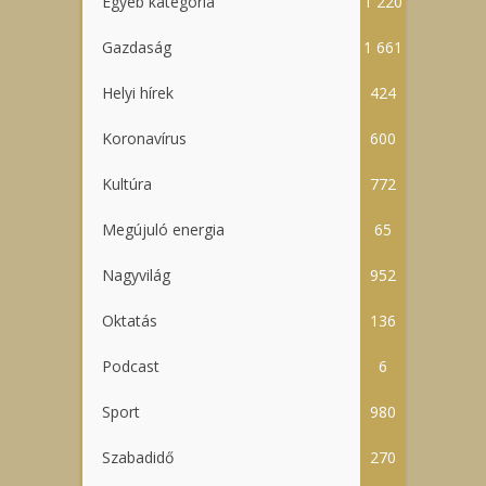
Egyéb kategória
1 220
Gazdaság
1 661
Helyi hírek
424
Koronavírus
600
Kultúra
772
Megújuló energia
65
Nagyvilág
952
Oktatás
136
Podcast
6
Sport
980
Szabadidő
270