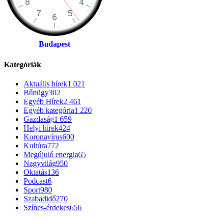
Budapest
Kategóriák
Aktuális hírek
1 021
Bűnügy
302
Egyéb Hírek
2 461
Egyéb kategória
1 220
Gazdaság
1 659
Helyi hírek
424
Koronavírus
600
Kultúra
772
Megújuló energia
65
Nagyvilág
950
Oktatás
136
Podcast
6
Sport
980
Szabadidő
270
Színes-érdekes
656