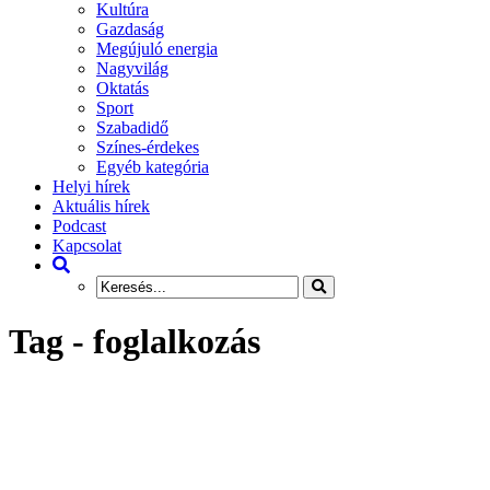
Kultúra
Gazdaság
Megújuló energia
Nagyvilág
Oktatás
Sport
Szabadidő
Színes-érdekes
Egyéb kategória
Helyi hírek
Aktuális hírek
Podcast
Kapcsolat
Tag - foglalkozás