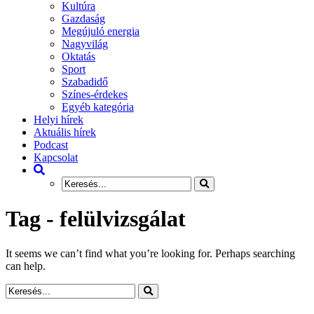
Kultúra
Gazdaság
Megújuló energia
Nagyvilág
Oktatás
Sport
Szabadidő
Színes-érdekes
Egyéb kategória
Helyi hírek
Aktuális hírek
Podcast
Kapcsolat
Tag - felülvizsgálat
It seems we can’t find what you’re looking for. Perhaps searching
can help.