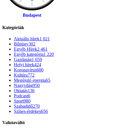
Budapest
Kategóriák
Aktuális hírek
1 021
Bűnügy
302
Egyéb Hírek
2 461
Egyéb kategória
1 220
Gazdaság
1 659
Helyi hírek
424
Koronavírus
600
Kultúra
772
Megújuló energia
65
Nagyvilág
950
Oktatás
136
Podcast
6
Sport
980
Szabadidő
270
Színes-érdekes
656
Valutaváltó