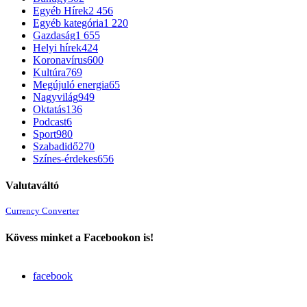
Egyéb Hírek
2 456
Egyéb kategória
1 220
Gazdaság
1 655
Helyi hírek
424
Koronavírus
600
Kultúra
769
Megújuló energia
65
Nagyvilág
949
Oktatás
136
Podcast
6
Sport
980
Szabadidő
270
Színes-érdekes
656
Valutaváltó
Currency Converter
Kövess minket a Facebookon is!
facebook