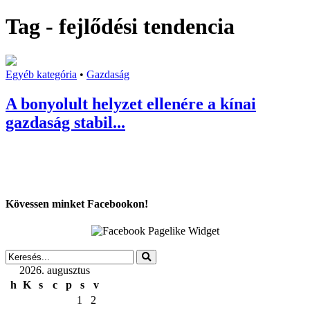
Tag - fejlődési tendencia
Egyéb kategória
•
Gazdaság
A bonyolult helyzet ellenére a kínai
gazdaság stabil...
Kövessen minket Facebookon!
2026. augusztus
h
K
s
c
p
s
v
1
2