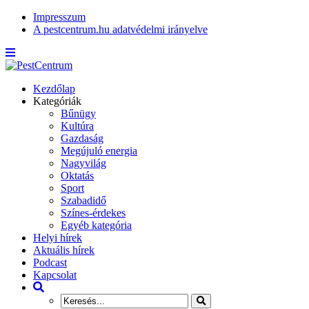
Impresszum
A pestcentrum.hu adatvédelmi irányelve
Kezdőlap
Kategóriák
Bűnügy
Kultúra
Gazdaság
Megújuló energia
Nagyvilág
Oktatás
Sport
Szabadidő
Színes-érdekes
Egyéb kategória
Helyi hírek
Aktuális hírek
Podcast
Kapcsolat