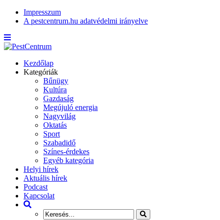
Impresszum
A pestcentrum.hu adatvédelmi irányelve
Kezdőlap
Kategóriák
Bűnügy
Kultúra
Gazdaság
Megújuló energia
Nagyvilág
Oktatás
Sport
Szabadidő
Színes-érdekes
Egyéb kategória
Helyi hírek
Aktuális hírek
Podcast
Kapcsolat