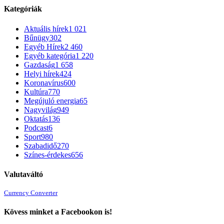
Kategóriák
Aktuális hírek
1 021
Bűnügy
302
Egyéb Hírek
2 460
Egyéb kategória
1 220
Gazdaság
1 658
Helyi hírek
424
Koronavírus
600
Kultúra
770
Megújuló energia
65
Nagyvilág
949
Oktatás
136
Podcast
6
Sport
980
Szabadidő
270
Színes-érdekes
656
Valutaváltó
Currency Converter
Kövess minket a Facebookon is!