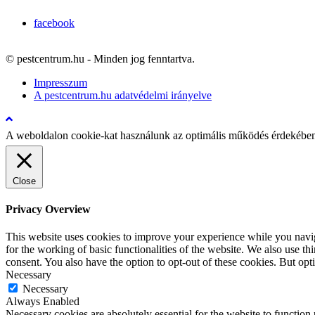
facebook
© pestcentrum.hu - Minden jog fenntartva.
Impresszum
A pestcentrum.hu adatvédelmi irányelve
A weboldalon cookie-kat használunk az optimális működés érdekébe
Close
Privacy Overview
This website uses cookies to improve your experience while you naviga
for the working of basic functionalities of the website. We also use t
consent. You also have the option to opt-out of these cookies. But op
Necessary
Necessary
Always Enabled
Necessary cookies are absolutely essential for the website to function 