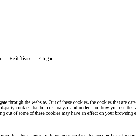
n.
Beállítások
Elfogad
te through the website. Out of these cookies, the cookies that are cate
hird-party cookies that help us analyze and understand how you use this
ting out of some of these cookies may have an effect on your browsing 
properly. This category only includes cookies that ensures basic functio