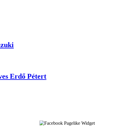
uzuki
ves Erdő Pétert