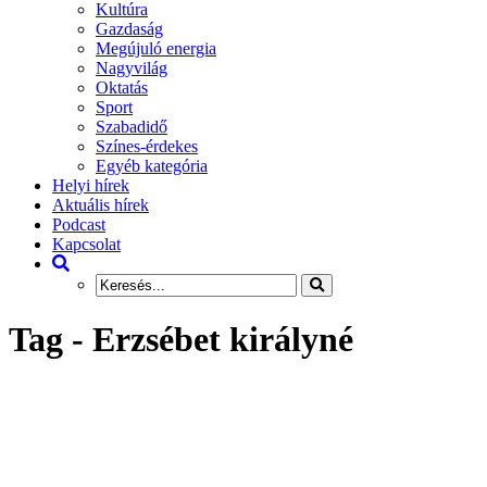
Kultúra
Gazdaság
Megújuló energia
Nagyvilág
Oktatás
Sport
Szabadidő
Színes-érdekes
Egyéb kategória
Helyi hírek
Aktuális hírek
Podcast
Kapcsolat
Tag - Erzsébet királyné