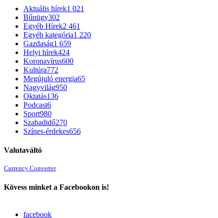
Aktuális hírek
1 021
Bűnügy
302
Egyéb Hírek
2 461
Egyéb kategória
1 220
Gazdaság
1 659
Helyi hírek
424
Koronavírus
600
Kultúra
772
Megújuló energia
65
Nagyvilág
950
Oktatás
136
Podcast
6
Sport
980
Szabadidő
270
Színes-érdekes
656
Valutaváltó
Currency Converter
Kövess minket a Facebookon is!
facebook