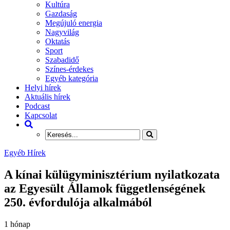
Kultúra
Gazdaság
Megújuló energia
Nagyvilág
Oktatás
Sport
Szabadidő
Színes-érdekes
Egyéb kategória
Helyi hírek
Aktuális hírek
Podcast
Kapcsolat
Egyéb Hírek
A kínai külügyminisztérium nyilatkozata
az Egyesült Államok függetlenségének
250. évfordulója alkalmából
1 hónap