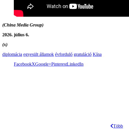
(China Media Group)
2026. július 6.
(x)
diplomácia
egyesült államok
évforduló
gratuláció
Kína
Facebook
X
Google+
Pinterest
LinkedIn
Több