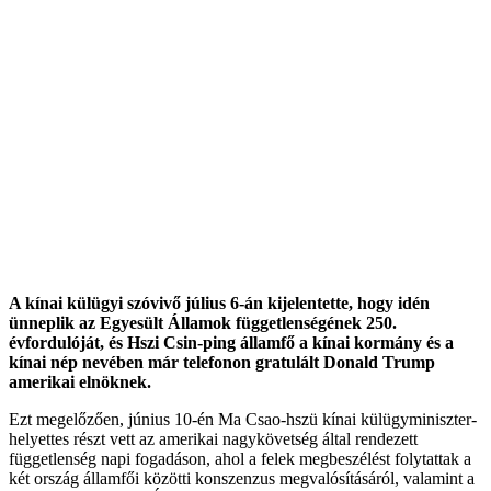
A kínai külügyi szóvivő július 6-án kijelentette, hogy idén
ünneplik az Egyesült Államok függetlenségének 250.
évfordulóját, és Hszi Csin-ping államfő a kínai kormány és a
kínai nép nevében már telefonon gratulált Donald Trump
amerikai elnöknek.
Ezt megelőzően, június 10-én Ma Csao-hszü kínai külügyminiszter-
helyettes részt vett az amerikai nagykövetség által rendezett
függetlenség napi fogadáson, ahol a felek megbeszélést folytattak a
két ország államfői közötti konszenzus megvalósításáról, valamint a