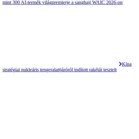
mint 300 AI-termék világpremierje a sanghaji WAIC 2026-on
Kína
stratégiai nukleáris tengeralattjáróról indított rakétát tesztelt