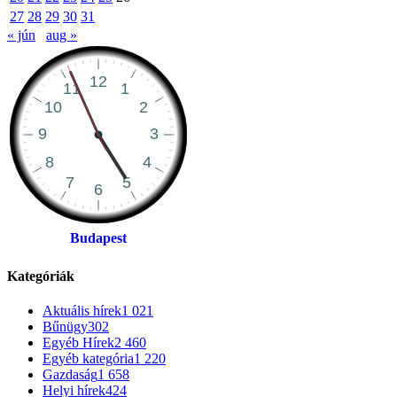
27
28
29
30
31
« jún
aug »
Budapest
Kategóriák
Aktuális hírek
1 021
Bűnügy
302
Egyéb Hírek
2 460
Egyéb kategória
1 220
Gazdaság
1 658
Helyi hírek
424