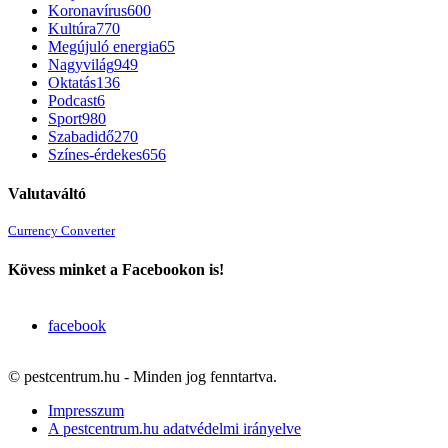
Koronavírus
600
Kultúra
770
Megújuló energia
65
Nagyvilág
949
Oktatás
136
Podcast
6
Sport
980
Szabadidő
270
Színes-érdekes
656
Valutaváltó
Currency Converter
Kövess minket a Facebookon is!
facebook
© pestcentrum.hu - Minden jog fenntartva.
Impresszum
A pestcentrum.hu adatvédelmi irányelve