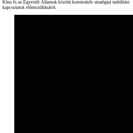
Kína és az Egyesült Államok közötti konstruktív stratégiai stabilitási
kapcsolatok előmozdításáról.‌‌