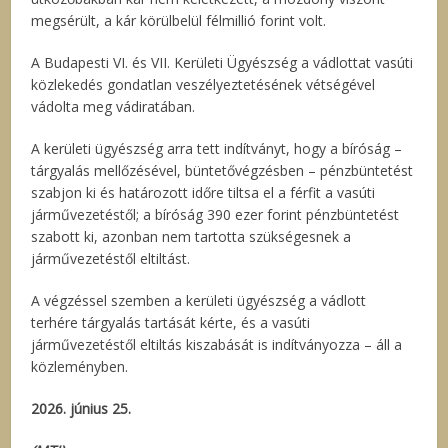
megsérült, a kár körülbelül félmillió forint volt.
A Budapesti VI. és VII. Kerületi Ügyészség a vádlottat vasúti
közlekedés gondatlan veszélyeztetésének vétségével
vádolta meg vádiratában.
A kerületi ügyészség arra tett indítványt, hogy a bíróság –
tárgyalás mellőzésével, büntetővégzésben – pénzbüntetést
szabjon ki és határozott időre tiltsa el a férfit a vasúti
járművezetéstől; a bíróság 390 ezer forint pénzbüntetést
szabott ki, azonban nem tartotta szükségesnek a
járművezetéstől eltiltást.
A végzéssel szemben a kerületi ügyészség a vádlott
terhére tárgyalás tartását kérte, és a vasúti
járművezetéstől eltiltás kiszabását is indítványozza – áll a
közleményben.
2026. június 25.