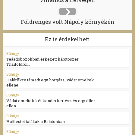
villamos a hétvégén
Földrengés volt Nápoly környékén
Ez is érdekelheti
Bűnügy
Teásdobozokban érkezett kábítószer
Thaiföldről...
Bűnügy
Halőrökre támadt egy horgász, vádat emeltek
ellene
Bűnügy
Vádat emeltek két kenderkertész és egy díler
ellen
Bűnügy
Holttestet találtak a Balatonban
Bűnügy