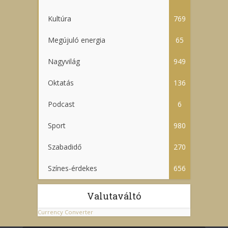
Kultúra
769
Megújuló energia
65
Nagyvilág
949
Oktatás
136
Podcast
6
Sport
980
Szabadidő
270
Színes-érdekes
656
Valutaváltó
Currency Converter