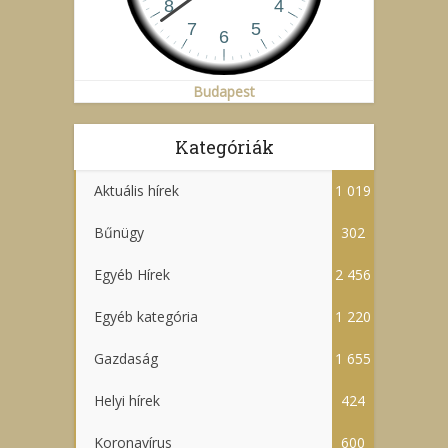
Budapest
Kategóriák
Aktuális hírek
1 019
Bűnügy
302
Egyéb Hírek
2 456
Egyéb kategória
1 220
Gazdaság
1 655
Helyi hírek
424
Koronavírus
600