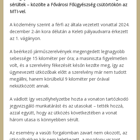
sérültek – közölte a Fővárosi Főügyészség csütörtökön az
MTI-vel.
A közlemény szerint a férfi az általa vezetett vonattal 2024.
december 2-án kora délután a Keleti pályaudvarra érkezett
az 1. vágányon.
A beérkező járműszerelvények megengedett legnagyobb
sebessége 15 kilométer per óra; a masiniszta figyelmetlen
volt, és a szerelvény fékezését későn kezdte meg, így az
úgynevezett ütközőbak előtt a szerelvény már nem tudott
megállni, hanem körülbelül 9 kilométer per órával
nekiütközött annak.
A vádlott így veszélyhelyzetbe hozta a vonaton tartózkodó
jegyvizsgáló munkatárást és az utasokat – tették hozzá,
azzal együtt, hogy az ütközés következtében a vonat
három utasa is könnyebben sérült.
Az esemény a vasúti forgalomban zavart nem okozott, az
ütközőbakban kár nem keletkezett, a mozdony viszont