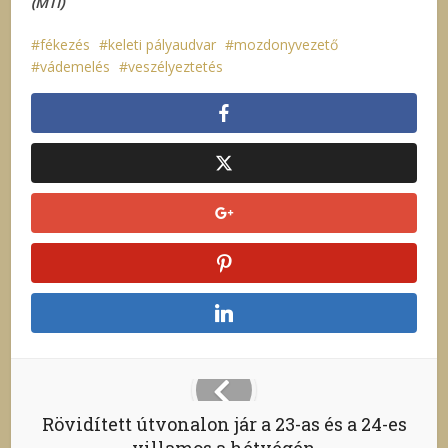
(MTI)
fékezés
keleti pályaudvar
mozdonyvezető
vádemelés
veszélyeztetés
Rövidített útvonalon jár a 23-as és a 24-es