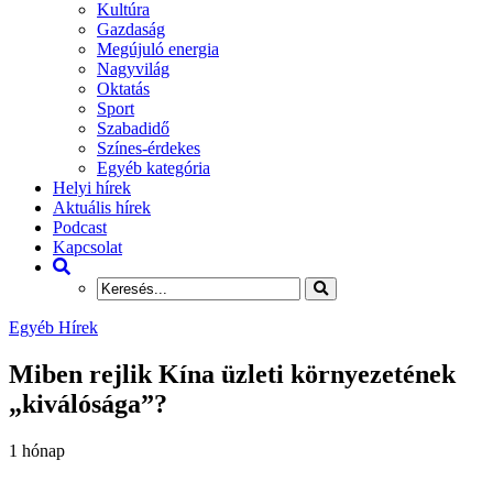
Kultúra
Gazdaság
Megújuló energia
Nagyvilág
Oktatás
Sport
Szabadidő
Színes-érdekes
Egyéb kategória
Helyi hírek
Aktuális hírek
Podcast
Kapcsolat
Egyéb Hírek
Miben rejlik Kína üzleti környezetének
„kiválósága”?
1 hónap