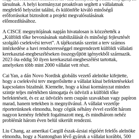
társulnak. A helyi kormányzat proaktívan segített a vállalatnak
megfelelő helyszínt találni, és különféle kiváló minőségű
erőforrásokat biztosított a projekt megvalósulásának
előmozdításához.
A CISCE megnyitójának napján hivatalosan is közzétették a
„Külföldi tőke bevonásának stabilizálását és minőségi fejlesztését
szolgáló cselekvési tervet”. A tájékoztatás szerint a terv számos
intézkedése a havi rendszerességgel megrendezett külföldi vállalati
kerekasztal-megbeszéléseken összegyűjtött igényekből származik.
2023 óta eddig 50 ilyen kerekasztal-megbeszélést tartottak,
amelyeken több mint 2000 vállalat vett részt.
Cai Yan, a dán Novo Nordisk globális vezető alelnöke kifejtette,
hogy a cselekvési terv megerősítette a vállalat kínai befektetésekkel
kapcsolatos bizalmát. Kiemelte, hogy a kínai kormányzat minden
szintje teljes mértékben támogatja és üdvözli a külföldi tőke
befektetéseit, és ez az üdvözlés nem csupán szavakban vagy papíron
marad, hanem tettekben is megnyilvánul. A vállalat vezetője
riporterünknek elmondta, hogy cégük néhány évvel ezelőtt három
nagyon kemény feltételt fogalmazott meg, és mindhárom nehéz
problémát három éven belül sikerült rendezni.
Liu Chang, az amerikai Cargill észak-ázsiai régióért felelős alelnöke
elmondta, hogy a Nantongban lévő gyáruk a vállalat korábbi, 500