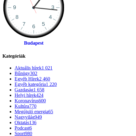
Budapest
Kategóriák
Aktuális hírek
1 021
Bűnügy
302
Egyéb Hírek
2 460
Egyéb kategória
1 220
Gazdaság
1 658
Helyi hírek
424
Koronavírus
600
Kultúra
770
Megújuló energia
65
Nagyvilág
949
Oktatás
136
Podcast
6
Sport
980