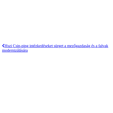
Hszi Csin-ping intézkedéseket sürget a mezőgazdaság és a falvak
modernizálására