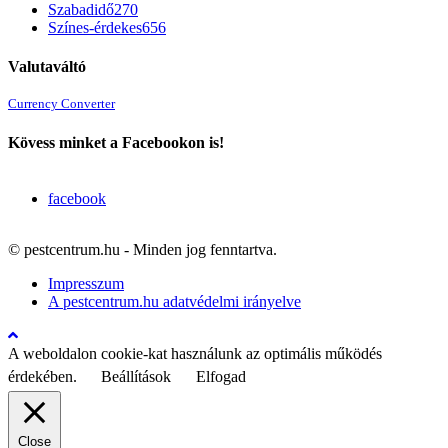
Szabadidő
270
Színes-érdekes
656
Valutaváltó
Currency Converter
Kövess minket a Facebookon is!
facebook
© pestcentrum.hu - Minden jog fenntartva.
Impresszum
A pestcentrum.hu adatvédelmi irányelve
A weboldalon cookie-kat használunk az optimális működés
érdekében.
Beállítások
Elfogad
Close