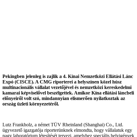
Pekingben jelenleg is zajlik a 4. Kínai Nemzetközi Ellátási Lánc
Expó (CISCE). A CMG riporterei a helyszínen közel húsz
multinacionális vállalat vezetőjével és nemzetközi kereskedelmi
kamarai képviselővel beszélgettek. Amikor Kína ellátási láncbeli
előnyeiről volt szó, mindannyian elismerően nyilatkoztak az
ország üzleti környezetéről.
Lutz Frankholz, a német TÜV Rheinland (Shanghai) Co., Ltd.
ügyvezető igazgatója riporterünknek elmondta, hogy vállalatuk egy
nagy laboratórium létesítését tervezi, amelyhez speciális helyigények