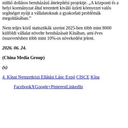
millió dolláros beruházású áttelepítési projektje. „A központi és a
helyi kormányzat által teremtett kiváló üzleti környezet valós
segítséget nyújt a vállalatoknak a gyakorlati problémák
megoldásában.”
Nem teljes körű statisztikák szerint 2025-ben több mint 8000
külföldi vállalat növelte beruházásait Kínában, ami éves
összevetésben több mint 10%-os növekedést jelent.
2026. 06. 24.
(China Media Group)
(x)
4. Kínai Nemzetközi Ellátási Lánc Expó
CISCE
Kína
Facebook
X
Google+
Pinterest
LinkedIn