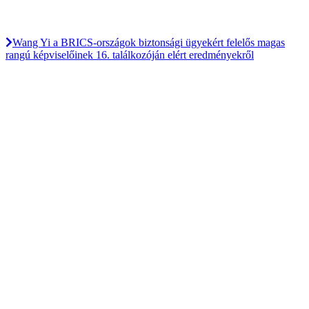
Wang Yi a BRICS-országok biztonsági ügyekért felelős magas
rangú képviselőinek 16. találkozóján elért eredményekről