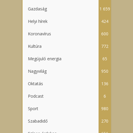
Gazdaság
1 659
Helyi hírek
424
Koronavírus
600
Kultúra
772
Megújuló energia
65
Nagyvilág
950
Oktatás
136
Podcast
6
Sport
980
Szabadidő
270