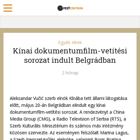
Egyéb Hírek
Kínai dokumentumfilm-vetítési
sorozat indult Belgrádban
2 hónap
Aleksandar Vučić szerb elnök Kínába tett állami látogatása
előtt, május 20-án Belgrádban elindult egy kínai
dokumentumfilm-vetítési sorozat. A rendezvényt a China
Media Group (CMG), a Radio Television of Serbia (RTS), a
Szerb Kulturális Minisztérium és számos más intézmény
közösen szervezte. Az eseményen felszólalt Marina Lagus,
a Szerb Nemzetgyűlés alelnöke, valamint Boris Bratina