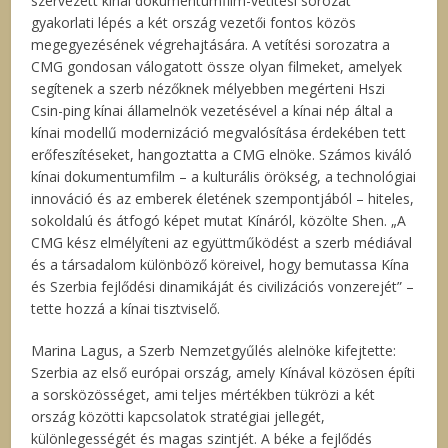
szervezett kínai dokumentumfilm-vetítési sorozat
gyakorlati lépés a két ország vezetői fontos közös
megegyezésének végrehajtására. A vetítési sorozatra a
CMG gondosan válogatott össze olyan filmeket, amelyek
segítenek a szerb nézőknek mélyebben megérteni Hszi
Csin-ping kínai államelnök vezetésével a kínai nép által a
kínai modellű modernizáció megvalósítása érdekében tett
erőfeszítéseket, hangoztatta a CMG elnöke. Számos kiváló
kínai dokumentumfilm – a kulturális örökség, a technológiai
innováció és az emberek életének szempontjából – hiteles,
sokoldalú és átfogó képet mutat Kínáról, közölte Shen. „A
CMG kész elmélyíteni az együttműködést a szerb médiával
és a társadalom különböző köreivel, hogy bemutassa Kína
és Szerbia fejlődési dinamikáját és civilizációs vonzerejét” –
tette hozzá a kínai tisztviselő.
Marina Lagus, a Szerb Nemzetgyűlés alelnöke kifejtette:
Szerbia az első európai ország, amely Kínával közösen építi
a sorsközösséget, ami teljes mértékben tükrözi a két
ország közötti kapcsolatok stratégiai jellegét,
különlegességét és magas szintjét. A béke a fejlődés