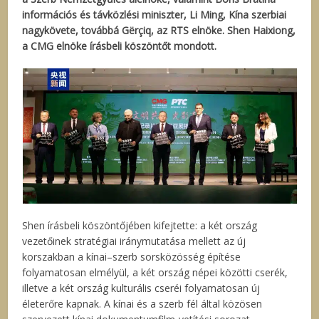
információs és távközlési miniszter, Li Ming, Kína szerbiai
nagykövete, továbbá Gërçiq, az RTS elnöke. Shen Haixiong,
a CMG elnöke írásbeli köszöntőt mondott.
Shen írásbeli köszöntőjében kifejtette: a két ország
vezetőinek stratégiai iránymutatása mellett az új
korszakban a kínai–szerb sorsközösség építése
folyamatosan elmélyül, a két ország népei közötti cserék,
illetve a két ország kulturális cseréi folyamatosan új
életerőre kapnak. A kínai és a szerb fél által közösen