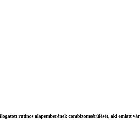
logatott rutinos alapemberének combizomsérülését, aki emiatt várh