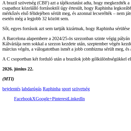
A brazil szövetség (CBF) azt a tájékoztatást adta, hogy megkezdték 
csapathoz közelálló forrásoktól úgy értesült, hogy Raphinha legkorább
mérkőzés első félidejében sérült meg, és azonnal lecserélték – nem já
esetén még a legjobb 32 között sem.
Sőt, egyes források azt sem tartják kizártnak, hogy Raphinha sérülése 
A Barcelona alapembere a 2024/25-ös szezonban szinte végig pályán vo
Kálváriája nem sokkal a szezon kezdete után, szeptember végén kezdő
március végén, a válogatottban ismét a jobb combizma sérült meg, és a 
A C csoportban két forduló után a brazilok jobb gólkülönbségükkel e
2026. június 22.
(MTI)
bejelentés
labdarúgás
Raphinha
sport
szövetség
Facebook
X
Google+
Pinterest
LinkedIn