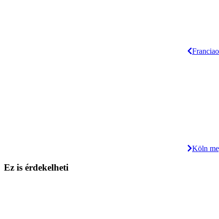
Franciao
Köln meg
Ez is érdekelheti