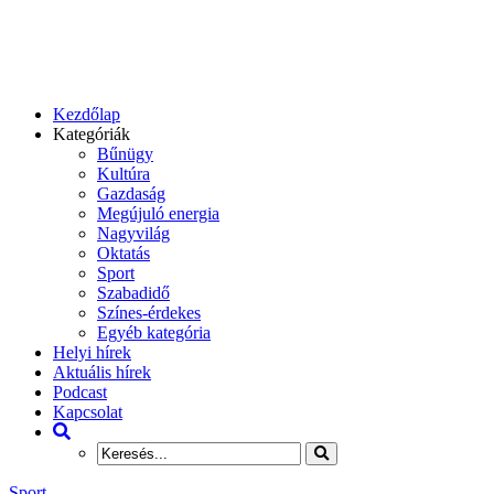
Kezdőlap
Kategóriák
Bűnügy
Kultúra
Gazdaság
Megújuló energia
Nagyvilág
Oktatás
Sport
Szabadidő
Színes-érdekes
Egyéb kategória
Helyi hírek
Aktuális hírek
Podcast
Kapcsolat
Sport