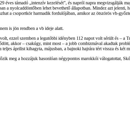
a 29 éves támadó „intenzív kezelését”, és napról napra megvizsgálják 
an a nyolcaddöntőben lehet bevethető állapotban. Mindez azt jelenti, h
tszhat a csoportkör harmadik fordulójában, amikor az ötszörös vb-győzt
nem is jön rendben a vb ideje alatt.
lt, ezzel szemben a legutóbbi idényben 112 napot volt sérült és – a Tr
dött, akkor – csakúgy, mint most – a jobb combizmával akadtak problémá
teljes áprilist kihagyta, májusban, a bajnoki hajrára tért vissza és két 
lőzik meg a hozzájuk hasonlóan négypontos marokkói válogatottat, Skó