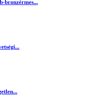
vb-bronzérmes...
etségi...
etlen...