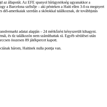
majd az állapotát. Az EFE spanyol hírügynökség ugyanakkor a
ogy a Barcelona szélsője – aki pénteken a Haiti ellen 3-0-ra megnyert
es dél-amerikaiak szerdán a skótokkal találkoznak, de továbbjutás
ansfermarkt adatai alapján – 24 mérkőzést kényszerült kihagyni.
i, és tíz találkozón nem számíthattak rá. Egyéb sérülései után
meccsen összesen 89 játékpercet kapott.
ciának három, Haitinek nulla pontja van.