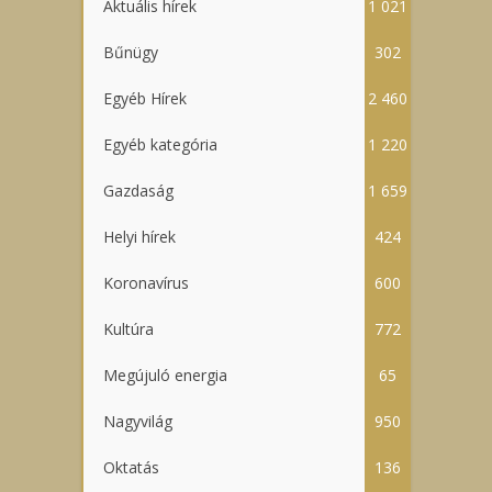
Aktuális hírek
1 021
Bűnügy
302
Egyéb Hírek
2 460
Egyéb kategória
1 220
Gazdaság
1 659
Helyi hírek
424
Koronavírus
600
Kultúra
772
Megújuló energia
65
Nagyvilág
950
Oktatás
136