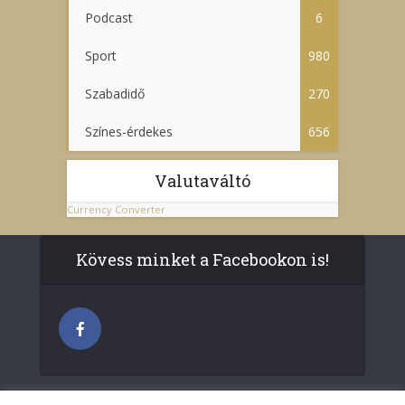
Podcast
6
Sport
980
Szabadidő
270
Színes-érdekes
656
Valutaváltó
Currency Converter
Kövess minket a Facebookon is!