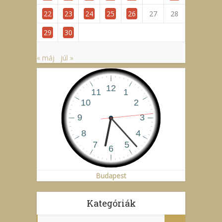
22
23
24
25
26
27
28
29
30
« máj
júl »
Budapest
Kategóriák