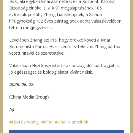
Hszi, aki egyben kínai államelnök és a Központi Katonai
Bizottság elnöke is, a KKP megalapításának 105.
évfordulója előtt, Zhang Lianshengnek, a Xinhua
hírügynökség 102 éves párttagjának adott válaszlevelében
tette a megjegyzéseit.
Levelében Zhang azt írta, hogy örökké követi a Kínai
Kommunista Pártot. Hszi szerint ez tele van Zhang pártba
vetett hitével és szeretetével.
Válaszában Hszi köszöntötte az ország idős párttagjait is,
jó egészséget és boldog életet kívánt nekik.
2026. 06. 22.
(China Media Group)
(x)
Hszi Csin-ping
Kína
kínai államelnök