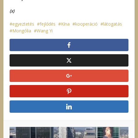
(x)
egyeztetés
fejlődés
Kína
kooperáció
látogatás
Mongólia
Wang Yi