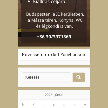
Kövessen minket Facebookon!
2026. június
h
K
s
c
p
s
v