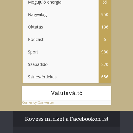
Megújuló energia
65
Nagyvilág
950
Oktatás
136
Podcast
6
Sport
980
Szabadidő
270
Színes-érdekes
656
Valutaváltó
Currency Converter
Kövess minket a Facebookon is!