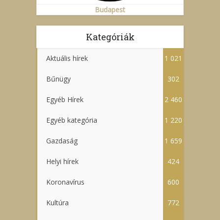
Budapest
Kategóriák
Aktuális hírek
1 021
Bűnügy
302
Egyéb Hírek
2 460
Egyéb kategória
1 220
Gazdaság
1 659
Helyi hírek
424
Koronavírus
600
Kultúra
772