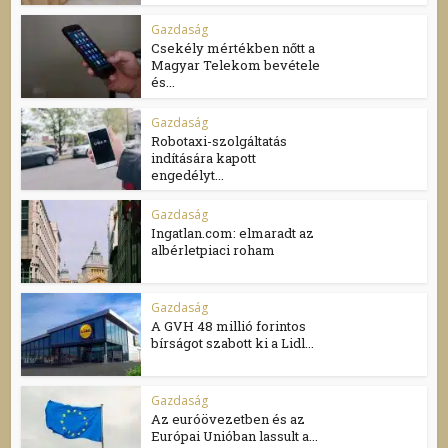
Gazdaság
Csekély mértékben nőtt a
Magyar Telekom bevétele
és...
Gazdaság
Robotaxi-szolgáltatás
indítására kapott
engedélyt...
Gazdaság
Ingatlan.com: elmaradt az
albérletpiaci roham
Gazdaság
A GVH 48 millió forintos
bírságot szabott ki a Lidl...
Gazdaság
Az euróövezetben és az
Európai Unióban lassult a...