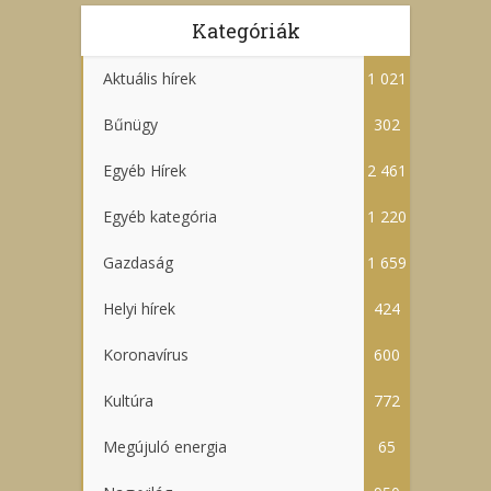
Kategóriák
Aktuális hírek
1 021
Bűnügy
302
Egyéb Hírek
2 461
Egyéb kategória
1 220
Gazdaság
1 659
Helyi hírek
424
Koronavírus
600
Kultúra
772
Megújuló energia
65