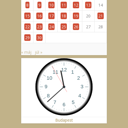
8
9
10
11
12
13
14
15
16
17
18
19
20
21
22
23
24
25
26
27
28
29
30
« máj
júl »
Budapest