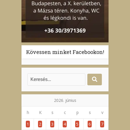
Kövessen minket Facebookon!
2026. június
h
K
s
c
p
s
v
1
2
3
4
5
6
7