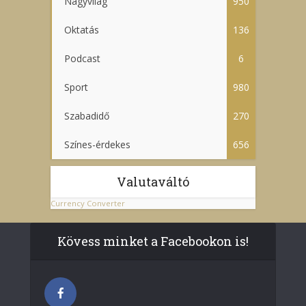
Nagyvilág
950
Oktatás
136
Podcast
6
Sport
980
Szabadidő
270
Színes-érdekes
656
Valutaváltó
Currency Converter
Kövess minket a Facebookon is!