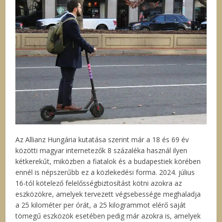
Az Allianz Hungária kutatása szerint már a 18 és 69 év
közötti magyar internetezők 8 százaléka használ ilyen
kétkerekűt, miközben a fiatalok és a budapestiek körében
ennél is népszerűbb ez a közlekedési forma. 2024. július
16-tól kötelező felelősségbiztosítást kötni azokra az
eszközökre, amelyek tervezett végsebessége meghaladja
a 25 kilométer per órát, a 25 kilogrammot elérő saját
tömegű eszközök esetében pedig már azokra is, amelyek