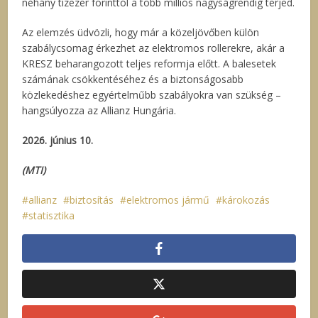
néhány tízezer forinttól a több milliós nagyságrendig terjed.
Az elemzés üdvözli, hogy már a közeljövőben külön
szabálycsomag érkezhet az elektromos rollerekre, akár a
KRESZ beharangozott teljes reformja előtt. A balesetek
számának csökkentéséhez és a biztonságosabb
közlekedéshez egyértelműbb szabályokra van szükség –
hangsúlyozza az Allianz Hungária.
2026. június 10.
(MTI)
allianz
biztosítás
elektromos jármű
károkozás
statisztika