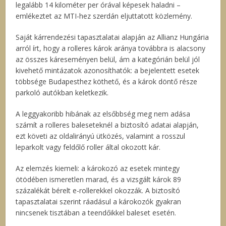
legalább 14 kilométer per órával képesek haladni –
emlékeztet az MTI-hez szerdán eljuttatott közlemény.
Saját kárrendezési tapasztalatai alapján az Allianz Hungária
arról írt, hogy a rolleres károk aránya továbbra is alacsony
az összes káreseményen belül, ám a kategórián belül jól
kivehető mintázatok azonosíthatók: a bejelentett esetek
többsége Budapesthez köthető, és a károk döntő része
parkoló autókban keletkezik.
A leggyakoribb hibának az elsőbbség meg nem adása
számít a rolleres baleseteknél a biztosító adatai alapján,
ezt követi az oldalirányú ütközés, valamint a rosszul
leparkolt vagy feldőlő roller által okozott kár.
Az elemzés kiemeli: a károkozó az esetek mintegy
ötödében ismeretlen marad, és a vizsgált károk 89
százalékát bérelt e-rollerekkel okozzák. A biztosító
tapasztalatai szerint ráadásul a károkozók gyakran
nincsenek tisztában a teendőikkel baleset esetén.