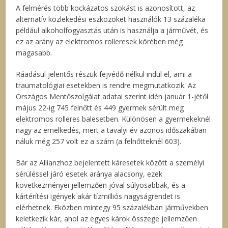
A felmérés több kockázatos szokást is azonosított, az
alternatív közlekedési eszközöket használók 13 százaléka
például alkoholfogyasztás után is használja a járművét, és
ez az arány az elektromos rolleresek körében még
magasabb.
Ráadásul jelentős részük fejvédő nélkül indul el, ami a
traumatológiai esetekben is rendre megmutatkozik. Az
Országos Mentőszolgálat adatai szerint idén január 1-jétől
május 22-ig 745 felnőtt és 449 gyermek sérült meg
elektromos rolleres balesetben. Különösen a gyermekeknél
nagy az emelkedés, mert a tavalyi év azonos időszakában
náluk még 257 volt ez a szám (a felnőtteknél 603).
Bár az Allianzhoz bejelentett káresetek között a személyi
sérüléssel járó esetek aránya alacsony, ezek
következményei jellemzően jóval súlyosabbak, és a
kártérítési igények akár tízmilliós nagyságrendet is
elérhetnek. Eközben mintegy 95 százalékban járművekben
keletkezik kár, ahol az egyes károk összege jellemzően