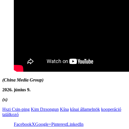
(China Media Group)
2026. június 9.
(x)
Hszi Csin-ping
Kim Dzsongun
Kína
kínai államelnök
kooperáció
találkozó
Facebook
X
Google+
Pinterest
LinkedIn