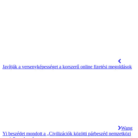
Javítják a versenyképességet a korszerű online fizetési megoldások
Wang
Yi beszédet mondott a „Civilizációk közötti párbeszéd nemzetközi