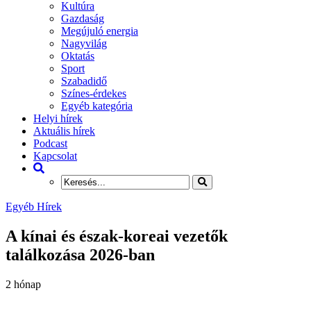
Kultúra
Gazdaság
Megújuló energia
Nagyvilág
Oktatás
Sport
Szabadidő
Színes-érdekes
Egyéb kategória
Helyi hírek
Aktuális hírek
Podcast
Kapcsolat
Egyéb Hírek
A kínai és észak-koreai vezetők
találkozása 2026-ban
2 hónap