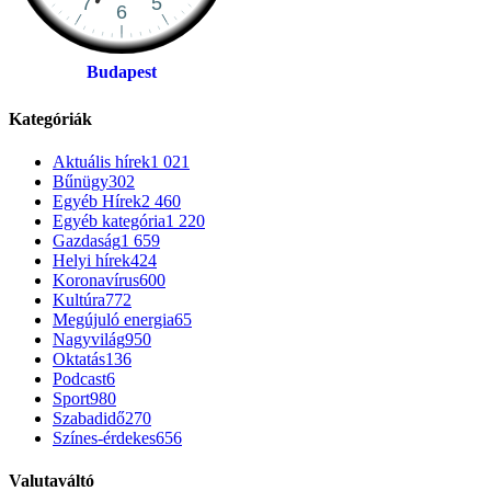
Budapest
Kategóriák
Aktuális hírek
1 021
Bűnügy
302
Egyéb Hírek
2 460
Egyéb kategória
1 220
Gazdaság
1 659
Helyi hírek
424
Koronavírus
600
Kultúra
772
Megújuló energia
65
Nagyvilág
950
Oktatás
136
Podcast
6
Sport
980
Szabadidő
270
Színes-érdekes
656
Valutaváltó