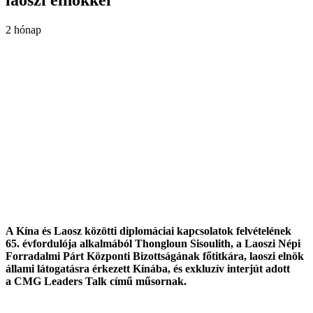
2 hónap
A Kína és Laosz közötti diplomáciai kapcsolatok felvételének
65. évfordulója alkalmából Thongloun Sisoulith, a Laoszi Népi
Forradalmi Párt Központi Bizottságának főtitkára, laoszi elnök
állami látogatásra érkezett Kínába, és exkluzív interjút adott
a CMG Leaders Talk című műsornak.