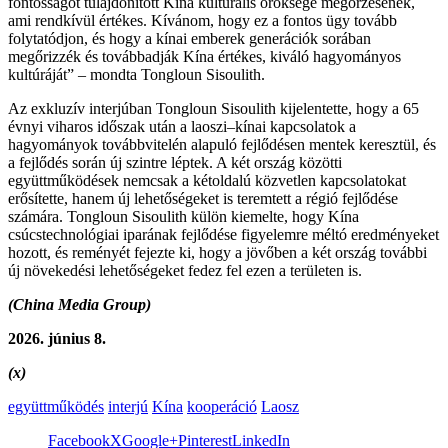
fontosságot tulajdonított Kína kulturális öröksége megőrzésének,
ami rendkívül értékes. Kívánom, hogy ez a fontos ügy tovább
folytatódjon, és hogy a kínai emberek generációk sorában
megőrizzék és továbbadják Kína értékes, kiváló hagyományos
kultúráját” – mondta Tongloun Sisoulith.
Az exkluzív interjúban Tongloun Sisoulith kijelentette, hogy a 65
évnyi viharos időszak után a laoszi–kínai kapcsolatok a
hagyományok továbbvitelén alapuló fejlődésen mentek keresztül, és
a fejlődés során új szintre léptek. A két ország közötti
együttműködések nemcsak a kétoldalú közvetlen kapcsolatokat
erősítette, hanem új lehetőségeket is teremtett a régió fejlődése
számára. Tongloun Sisoulith külön kiemelte, hogy Kína
csúcstechnológiai iparának fejlődése figyelemre méltó eredményeket
hozott, és reményét fejezte ki, hogy a jövőben a két ország további
új növekedési lehetőségeket fedez fel ezen a területen is.
(China Media Group)
2026. június 8.
(x)
együttműködés
interjú
Kína
kooperáció
Laosz
Facebook
X
Google+
Pinterest
LinkedIn