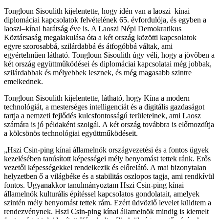
Tongloun Sisoulith kijelentette, hogy idén van a laoszi–kínai
diplomáciai kapcsolatok felvételének 65. évfordulója, és egyben a
laoszi–kínai barátság éve is. A Laoszi Népi Demokratikus
Köztársaság megalakulása óta a két ország közötti kapcsolatok
egyre szorosabbá, szilárdabbá és átfogóbbá váltak, ami
egyértelműen látható. Tongloun Sisoulith úgy véli, hogy a jövőben a
két ország együttműködései és diplomáciai kapcsolatai még jobbak,
szilárdabbak és mélyebbek lesznek, és még magasabb szintre
emelkednek.
Tongloun Sisoulith kijelentette, látható, hogy Kína a modern
technológiát, a mesterséges intelligenciát és a digitális gazdaságot
tartja a nemzeti fejlődés kulcsfontosságú területeinek, ami Laosz
számára is jó példaként szolgál. A két ország továbbra is előmozdítja
a kölcsönös technológiai együttműködéseit.
„Hszi Csin-ping kínai államelnök országvezetési és a fontos ügyek
kezelésében tanúsított képességei mély benyomást tettek ránk. Erős
vezetői képességekkel rendelkezik és előrelátó. A mai bizonytalan
helyzetben ő a világbéke és a stabilitás oszlopos tagja, ami rendkívül
fontos. Ugyanakkor tanulmányoztam Hszi Csin-ping kínai
államelnök kulturális építéssel kapcsolatos gondolatait, amelyek
szintén mély benyomást tettek rám. Ezért üdvözlő levelet küldtem a
rendezvénynek. Hszi Csin-ping kínai államelnök mindig is kiemelt