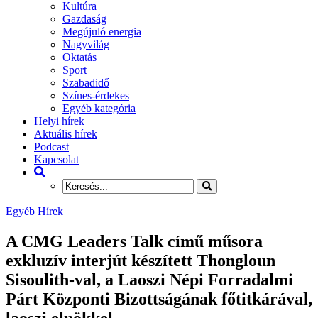
Kultúra
Gazdaság
Megújuló energia
Nagyvilág
Oktatás
Sport
Szabadidő
Színes-érdekes
Egyéb kategória
Helyi hírek
Aktuális hírek
Podcast
Kapcsolat
Egyéb Hírek
A CMG Leaders Talk című műsora
exkluzív interjút készített Thongloun
Sisoulith-val, a Laoszi Népi Forradalmi
Párt Központi Bizottságának főtitkárával,
laoszi elnökkel