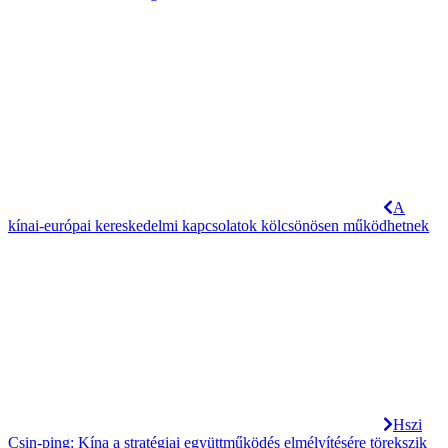
A
kínai-európai kereskedelmi kapcsolatok kölcsönösen működhetnek
Hszi
Csin-ping: Kína a stratégiai együttműködés elmélyítésére törekszik