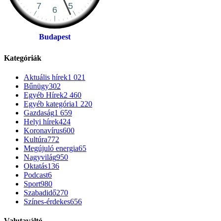
Budapest
Kategóriák
Aktuális hírek
1 021
Bűnügy
302
Egyéb Hírek
2 460
Egyéb kategória
1 220
Gazdaság
1 659
Helyi hírek
424
Koronavírus
600
Kultúra
772
Megújuló energia
65
Nagyvilág
950
Oktatás
136
Podcast
6
Sport
980
Szabadidő
270
Színes-érdekes
656
Valutaváltó