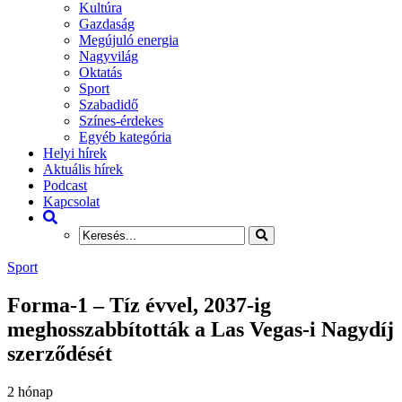
Kultúra
Gazdaság
Megújuló energia
Nagyvilág
Oktatás
Sport
Szabadidő
Színes-érdekes
Egyéb kategória
Helyi hírek
Aktuális hírek
Podcast
Kapcsolat
Sport
Forma-1 – Tíz évvel, 2037-ig
meghosszabbították a Las Vegas-i Nagydíj
szerződését
2 hónap