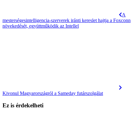
A
mesterségesintelligencia-szerverek iránti kereslet hajtja a Foxconn
növekedését, együttműködik az Intellel
Kivonul Magyarországról a Sameday futárszolgálat
Ez is érdekelheti