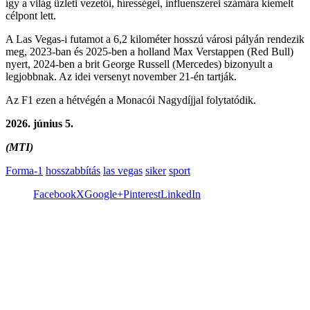
így a világ üzleti vezetői, hírességei, influenszerei számára kiemelt
célpont lett.
A Las Vegas-i futamot a 6,2 kilométer hosszú városi pályán rendezik
meg, 2023-ban és 2025-ben a holland Max Verstappen (Red Bull)
nyert, 2024-ben a brit George Russell (Mercedes) bizonyult a
legjobbnak. Az idei versenyt november 21-én tartják.
Az F1 ezen a hétvégén a Monacói Nagydíjjal folytatódik.
2026. június 5.
(MTI)
Forma-1
hosszabbítás
las vegas
siker
sport
Facebook
X
Google+
Pinterest
LinkedIn