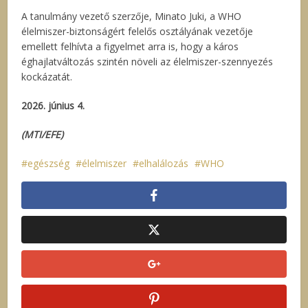
A tanulmány vezető szerzője, Minato Juki, a WHO
élelmiszer-biztonságért felelős osztályának vezetője
emellett felhívta a figyelmet arra is, hogy a káros
éghajlatváltozás szintén növeli az élelmiszer-szennyezés
kockázatát.
2026. június 4.
(MTI/EFE)
egészség
élelmiszer
elhalálozás
WHO