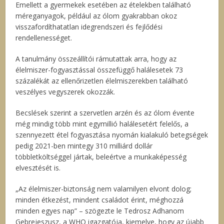
Emellett a gyermekek esetében az ételekben található
méreganyagok, például az ólom gyakrabban okoz
visszafordíthatatlan idegrendszeri és fejlődési
rendellenességet.
A tanulmány összeállítói rámutattak arra, hogy az
élelmiszer-fogyasztással összefüggő halálesetek 73
százalékát az ellenőrizetlen élelmiszerekben található
veszélyes vegyszerek okozzák.
Becslések szerint a szervetlen arzén és az ólom évente
még mindig több mint egymillió halálesetért felelős, a
szennyezett étel fogyasztása nyomán kialakuló betegségek
pedig 2021-ben mintegy 310 milliárd dollár
többletköltséggel jártak, beleértve a munkaképesség
elvesztését is.
„Az élelmiszer-biztonság nem valamilyen elvont dolog;
minden étkezést, mindent családot érint, méghozzá
minden egyes nap” – szögezte le Tedrosz Adhanom
Gebrejeszusz, a WHO igazgatója, kiemelve, hogy az újabb