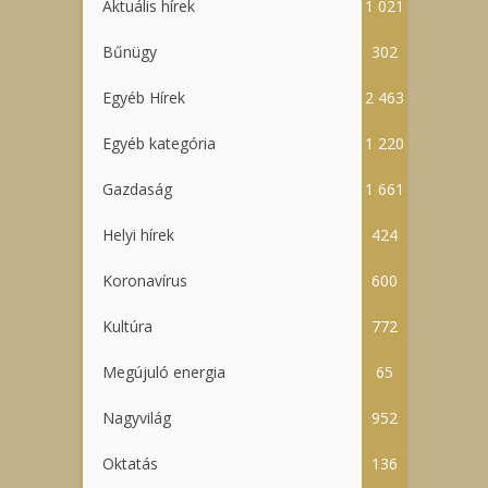
Aktuális hírek
1 021
Bűnügy
302
Egyéb Hírek
2 463
Egyéb kategória
1 220
Gazdaság
1 661
Helyi hírek
424
Koronavírus
600
Kultúra
772
Megújuló energia
65
Nagyvilág
952
Oktatás
136