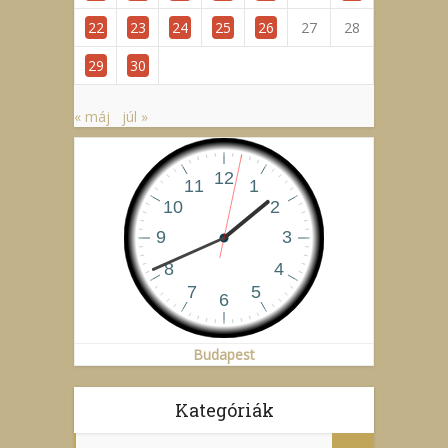
22
23
24
25
26
27
28
29
30
« máj
júl »
Budapest
Kategóriák