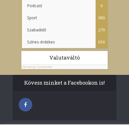
Podcast
6
Sport
980
Szabadidő
270
Színes-érdekes
656
Valutaváltó
Currency Converter
Kövess minket a Facebookon is!