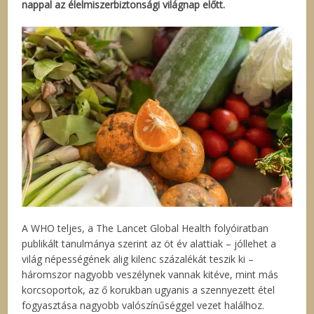
nappal az élelmiszerbiztonsági világnap előtt.
A WHO teljes, a The Lancet Global Health folyóiratban
publikált tanulmánya szerint az öt év alattiak – jóllehet a
világ népességének alig kilenc százalékát teszik ki –
háromszor nagyobb veszélynek vannak kitéve, mint más
korcsoportok, az ő korukban ugyanis a szennyezett étel
fogyasztása nagyobb valószínűséggel vezet halálhoz.