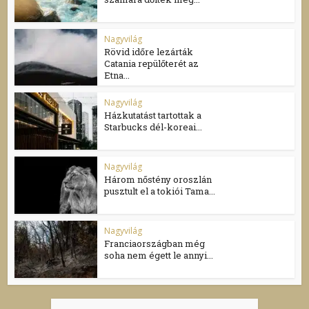
Nagyvilág
Rövid időre lezárták
Catania repülőterét az
Etna...
Nagyvilág
Házkutatást tartottak a
Starbucks dél-koreai...
Nagyvilág
Három nőstény oroszlán
pusztult el a tokiói Tama...
Nagyvilág
Franciaországban még
soha nem égett le annyi...