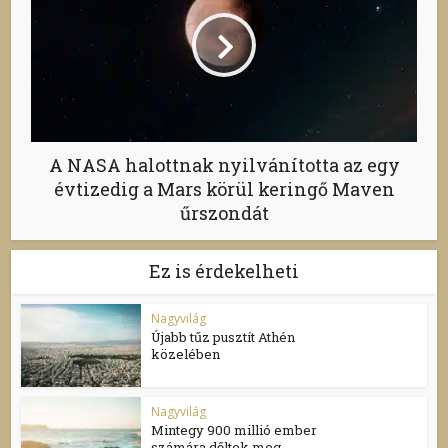
A NASA halottnak nyilvánította az egy
évtizedig a Mars körül keringő Maven
űrszondát
Ez is érdekelheti
Nagyvilág
Újabb tűz pusztít Athén
közelében
Nagyvilág
Mintegy 900 millió ember
számára dőltek meg...