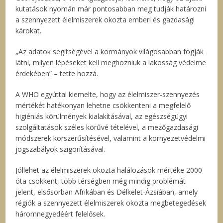
kutatások nyomán már pontosabban meg tudják határozni
a szennyezett élelmiszerek okozta emberi és gazdasági
károkat.
„Az adatok segítségével a kormányok világosabban fogják
látni, milyen lépéseket kell meghozniuk a lakosság védelme
érdekében” – tette hozzá.
A WHO egyúttal kiemelte, hogy az élelmiszer-szennyezés
mértékét hatékonyan lehetne csökkenteni a megfelelő
higiéniás körülmények kialakításával, az egészségügyi
szolgáltatások széles körűvé tételével, a mezőgazdasági
módszerek korszerűsítésével, valamint a környezetvédelmi
jogszabályok szigorításával.
Jóllehet az élelmiszerek okozta halálozások mértéke 2000
óta csökkent, több térségben még mindig problémát
jelent, elsősorban Afrikában és Délkelet-Ázsiában, amely
régiók a szennyezett élelmiszerek okozta megbetegedések
háromnegyedéért felelősek.