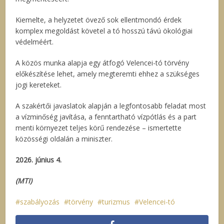
Kiemelte, a helyzetet övező sok ellentmondó érdek
komplex megoldást követel a tó hosszú távú ökológiai
védelméért.
A közös munka alapja egy átfogó Velencei-tó törvény
előkészítése lehet, amely megteremti ehhez a szükséges
jogi kereteket.
A szakértői javaslatok alapján a legfontosabb feladat most
a vízminőség javítása, a fenntartható vízpótlás és a part
menti környezet teljes körű rendezése – ismertette
közösségi oldalán a miniszter.
2026. június 4.
(MTI)
szabályozás
törvény
turizmus
Velencei-tó