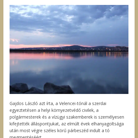
Gajdos László azt írta, a Velencei-tónál a szerdai
egyeztetésen a helyi környezetvédő civilek, a
polgármesterek és a vízügyi szakemberek is személyesen
kifejtették álláspontjukat, az elmúlt évek elhanyagoltsága
után most végre széles körű párbeszéd indult a tó
megmentéséért.