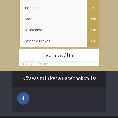
Podcast
6
Sport
980
Szabadidő
270
Színes-érdekes
656
Valutaváltó
Currency Converter
Kövess minket a Facebookon is!