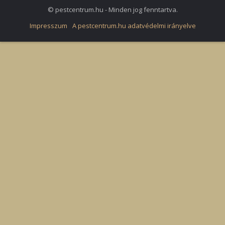
© pestcentrum.hu - Minden jog fenntartva.
Impresszum
A pestcentrum.hu adatvédelmi irányelve