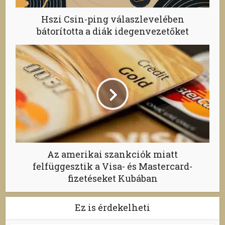
Hszi Csin-ping válaszlevelében
bátorította a diák idegenvezetőket
Az amerikai szankciók miatt
felfüggesztik a Visa- és Mastercard-
fizetéseket Kubában
Ez is érdekelheti