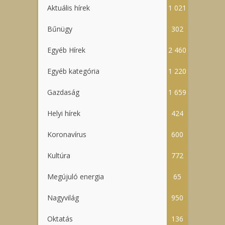
Aktuális hírek
1 021
Bűnügy
302
Egyéb Hírek
2 460
Egyéb kategória
1 220
Gazdaság
1 659
Helyi hírek
424
Koronavírus
600
Kultúra
772
Megújuló energia
65
Nagyvilág
950
Oktatás
136