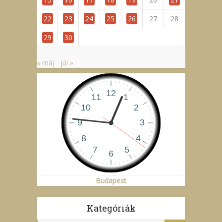
22
23
24
25
26
27
28
29
30
« máj
júl »
Budapest
Kategóriák