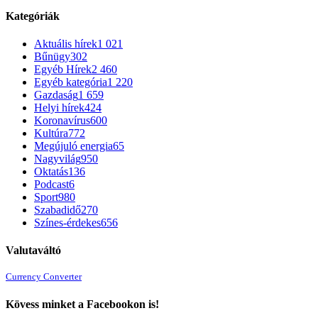
Kategóriák
Aktuális hírek
1 021
Bűnügy
302
Egyéb Hírek
2 460
Egyéb kategória
1 220
Gazdaság
1 659
Helyi hírek
424
Koronavírus
600
Kultúra
772
Megújuló energia
65
Nagyvilág
950
Oktatás
136
Podcast
6
Sport
980
Szabadidő
270
Színes-érdekes
656
Valutaváltó
Currency Converter
Kövess minket a Facebookon is!