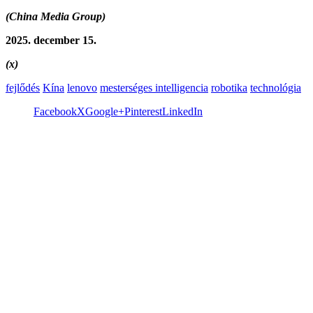
(China Media Group)
2025. december 15.
(x)
fejlődés
Kína
lenovo
mesterséges intelligencia
robotika
technológia
Facebook
X
Google+
Pinterest
LinkedIn