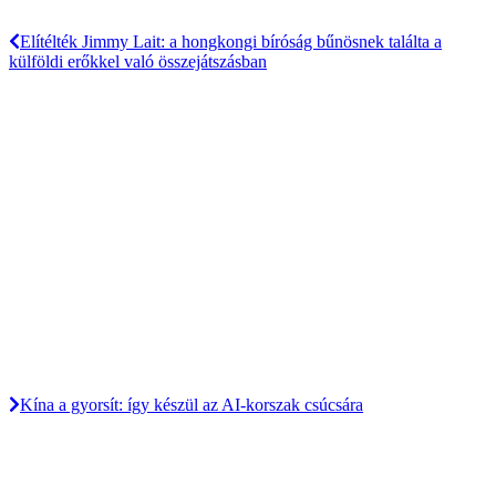
Elítélték Jimmy Lait: a hongkongi bíróság bűnösnek találta a
külföldi erőkkel való összejátszásban
Kína a gyorsít: így készül az AI-korszak csúcsára