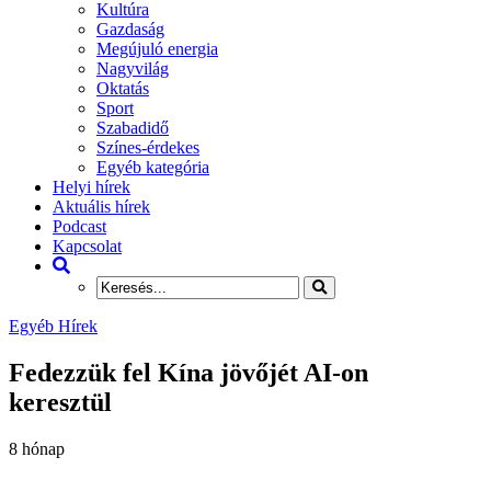
Kultúra
Gazdaság
Megújuló energia
Nagyvilág
Oktatás
Sport
Szabadidő
Színes-érdekes
Egyéb kategória
Helyi hírek
Aktuális hírek
Podcast
Kapcsolat
Egyéb Hírek
Fedezzük fel Kína jövőjét AI-on
keresztül
8 hónap