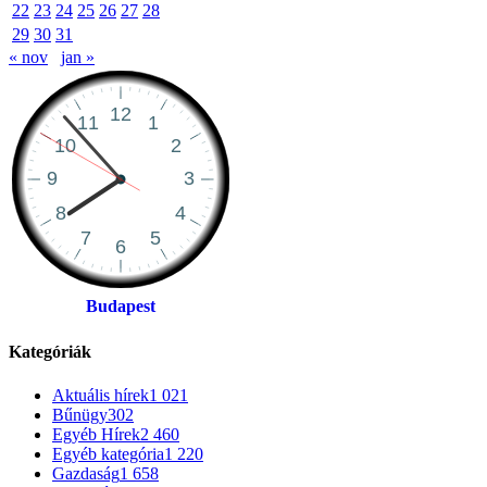
22
23
24
25
26
27
28
29
30
31
« nov
jan »
Budapest
Kategóriák
Aktuális hírek
1 021
Bűnügy
302
Egyéb Hírek
2 460
Egyéb kategória
1 220
Gazdaság
1 658