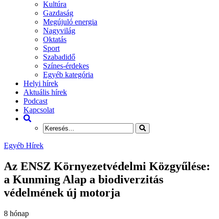
Kultúra
Gazdaság
Megújuló energia
Nagyvilág
Oktatás
Sport
Szabadidő
Színes-érdekes
Egyéb kategória
Helyi hírek
Aktuális hírek
Podcast
Kapcsolat
Egyéb Hírek
Az ENSZ Környezetvédelmi Közgyűlése:
a Kunming Alap a biodiverzitás
védelmének új motorja
8 hónap