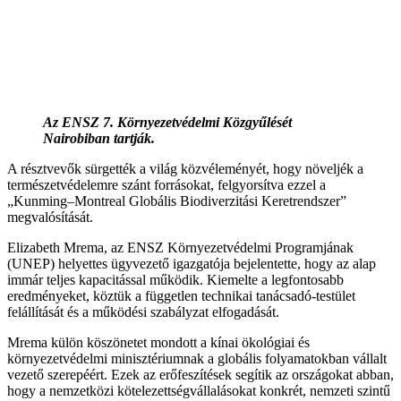
Az ENSZ 7. Környezetvédelmi Közgyűlését
Nairobiban tartják.
A résztvevők sürgették a világ közvéleményét, hogy növeljék a
természetvédelemre szánt forrásokat, felgyorsítva ezzel a
„Kunming–Montreal Globális Biodiverzitási Keretrendszer”
megvalósítását.
Elizabeth Mrema, az ENSZ Környezetvédelmi Programjának
(UNEP) helyettes ügyvezető igazgatója bejelentette, hogy az alap
immár teljes kapacitással működik. Kiemelte a legfontosabb
eredményeket, köztük a független technikai tanácsadó-testület
felállítását és a működési szabályzat elfogadását.
Mrema külön köszönetet mondott a kínai ökológiai és
környezetvédelmi minisztériumnak a globális folyamatokban vállalt
vezető szerepéért. Ezek az erőfeszítések segítik az országokat abban,
hogy a nemzetközi kötelezettségvállalásokat konkrét, nemzeti szintű