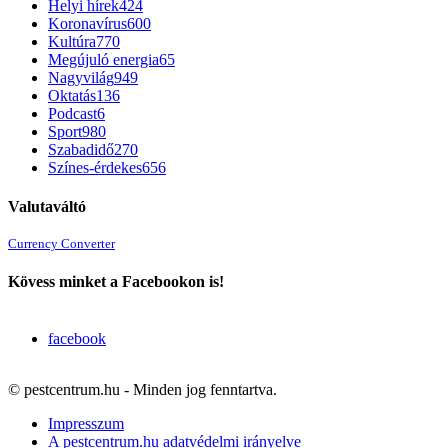
Helyi hírek
424
Koronavírus
600
Kultúra
770
Megújuló energia
65
Nagyvilág
949
Oktatás
136
Podcast
6
Sport
980
Szabadidő
270
Színes-érdekes
656
Valutaváltó
Currency Converter
Kövess minket a Facebookon is!
facebook
© pestcentrum.hu - Minden jog fenntartva.
Impresszum
A pestcentrum.hu adatvédelmi irányelve