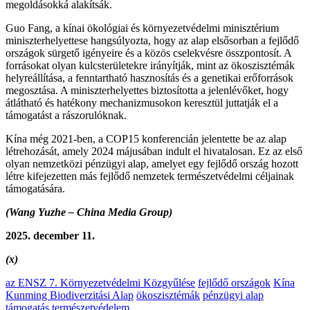
megoldásokká alakítsák.
Guo Fang, a kínai ökológiai és környezetvédelmi minisztérium
miniszterhelyettese hangsúlyozta, hogy az alap elsősorban a fejlődő
országok sürgető igényeire és a közös cselekvésre összpontosít. A
forrásokat olyan kulcsterületekre irányítják, mint az ökoszisztémák
helyreállítása, a fenntartható hasznosítás és a genetikai erőforrások
megosztása. A miniszterhelyettes biztosította a jelenlévőket, hogy
átlátható és hatékony mechanizmusokon keresztül juttatják el a
támogatást a rászorulóknak.
Kína még 2021-ben, a COP15 konferencián jelentette be az alap
létrehozását, amely 2024 májusában indult el hivatalosan. Ez az első
olyan nemzetközi pénzügyi alap, amelyet egy fejlődő ország hozott
létre kifejezetten más fejlődő nemzetek természetvédelmi céljainak
támogatására.
(Wang Yuzhe – China Media Group)
2025. december 11.
(x)
az ENSZ 7. Környezetvédelmi Közgyűlése
fejlődő országok
Kína
Kunming Biodiverzitási Alap
ökoszisztémák
pénzügyi alap
támogatás
természetvédelem