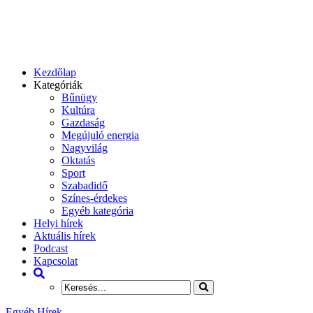
Kezdőlap
Kategóriák
Bűnügy
Kultúra
Gazdaság
Megújuló energia
Nagyvilág
Oktatás
Sport
Szabadidő
Színes-érdekes
Egyéb kategória
Helyi hírek
Aktuális hírek
Podcast
Kapcsolat
Egyéb Hírek