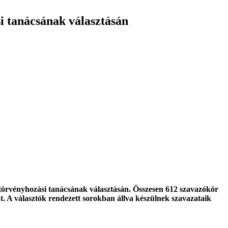
i tanácsának választásán
 törvényhozási tanácsának választásán. Összesen 612 szavazókör
at. A választók rendezett sorokban állva készülnek szavazataik