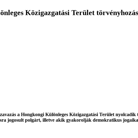
nleges Közigazgatási Terület törvényhozás
 szavazás a Hongkongi Különleges Közigazgatási Terület nyolcadik
ásra jogosult polgárt, illetve akik gyakorolják demokratikus jogaik