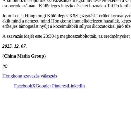
A különböző csoportok szavazásának megkönnyítése érdekében a válasz
csoportok számára. Különleges intézkedéseket hoznak a Tai Po kerül
John Lee, a Hongkongi Különleges Közigazgatási Terület kormányzója k
akik mind a nemzet, mind Hongkong iránt elkötelezett hazafiak, képzette
erőteljes támogatást nyújt a közelmúltbéli súlyos áldozatokkal járó tűze
A szavazás idejét este 23:30-ig meghosszabbították, az eredményeket 
2025. 12. 07.
(China Media Group)
(x)
Hongkong
szavazás
választás
Facebook
X
Google+
Pinterest
LinkedIn