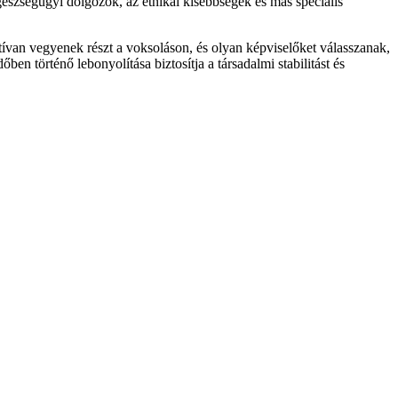
észségügyi dolgozók, az etnikai kisebbségek és más speciális
tívan vegyenek részt a voksoláson, és olyan képviselőket válasszanak,
en történő lebonyolítása biztosítja a társadalmi stabilitást és