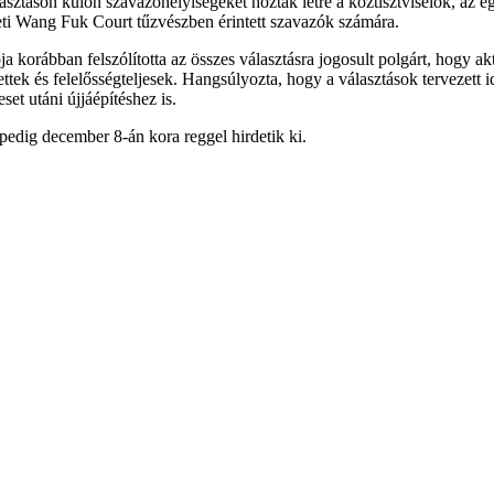
táson külön szavazóhelyiségeket hoztak létre a köztisztviselők, az eg
eti Wang Fuk Court tűzvészben érintett szavazók számára.
orábban felszólította az összes választásra jogosult polgárt, hogy ak
k és felelősségteljesek. Hangsúlyozta, hogy a választások tervezett időb
set utáni újjáépítéshez is.
pedig december 8-án kora reggel hirdetik ki.