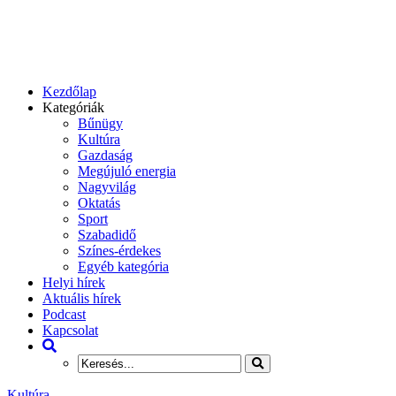
Kezdőlap
Kategóriák
Bűnügy
Kultúra
Gazdaság
Megújuló energia
Nagyvilág
Oktatás
Sport
Szabadidő
Színes-érdekes
Egyéb kategória
Helyi hírek
Aktuális hírek
Podcast
Kapcsolat
Kultúra