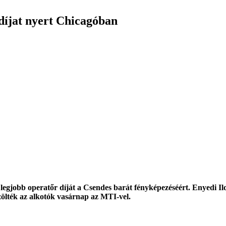
díjat nyert Chicagóban
legjobb operatőr díját a Csendes barát fényképezéséért. Enyedi Ild
ölték az alkotók vasárnap az MTI-vel.