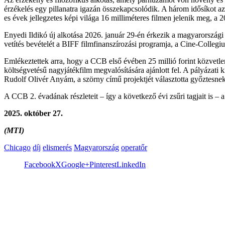
érzékelés egy pillanatra igazán összekapcsolódik. A három idősíkot a
es évek jellegzetes képi világa 16 milliméteres filmen jelenik meg, a 
Enyedi Ildikó új alkotása 2026. január 29-én érkezik a magyarországi
vetítés bevételét a BIFF filmfinanszírozási programja, a Cine-Colleg
Emlékeztettek arra, hogy a CCB első évében 25 millió forint közvetlen
költségvetésű nagyjátékfilm megvalósítására ajánlott fel. A pályázati 
Rudolf Olivér Anyám, a szörny című projektjét választotta győztesnek
A CCB 2. évadának részleteit – így a következő évi zsűri tagjait is –
2025. október 27.
(MTI)
Chicago
díj
elismerés
Magyarország
operatőr
Facebook
X
Google+
Pinterest
LinkedIn