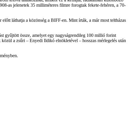
8-as jelenetek 35 milliméteres filmre forogtak fekete-fehéren, a 70-
lőtt láthatja a közönség a BIFF-en. Mint írták, a már most teltházas
st gyűjtött össze, amelyet egy nagyságrendileg 100 millió forint
k közül a zsűri – Enyedi Ildikó elnökletével – hosszas mérlegelés után
leményben.