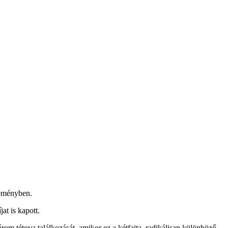
leményben.
at is kapott.
om tétova találkozását, amikor ez a kétfajta, radikálisan különböző