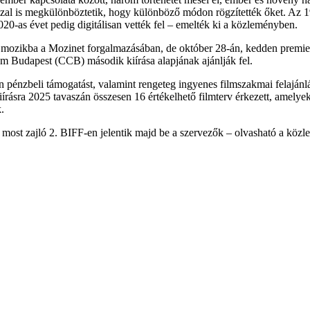
zzal is megkülönböztetik, hogy különböző módon rögzítették őket. Az 190
2020-as évet pedig digitálisan vették fel – emelték ki a közleményben.
 mozikba a Mozinet forgalmazásában, de október 28-án, kedden premier e
ium Budapest (CCB) második kiírása alapjának ajánlják fel.
 pénzbeli támogatást, valamint rengeteg ingyenes filmszakmai felajánlá
kiírásra 2025 tavaszán összesen 16 értékelhető filmterv érkezett, amelye
.
 a most zajló 2. BIFF-en jelentik majd be a szervezők – olvasható a köz