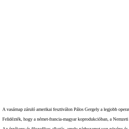
A vasárnap záruló amerikai fesztiválon Pálos Gergely a legjobb operat
Felidézték, hogy a német-francia-magyar koprodukcióban, a Nemzeti Fil
Az érzékeny és filozofikus alkotás, amely párhuzamot von növény és e