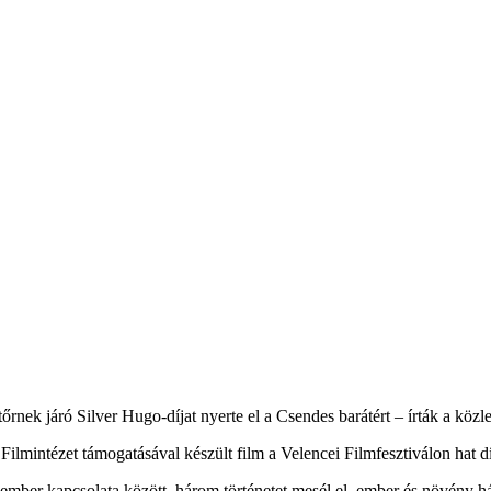
őrnek járó Silver Hugo-díjat nyerte el a Csendes barátért – írták a köz
mintézet támogatásával készült film a Velencei Filmfesztiválon hat díj
mber kapcsolata között, három történetet mesél el, ember és növény hár