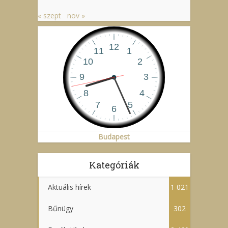
« szept
nov »
Budapest
Kategóriák
Aktuális hírek
1 021
Bűnügy
302