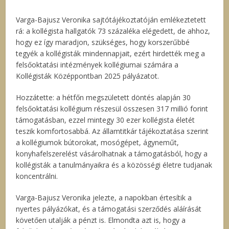
Varga-Bajusz Veronika sajtótájékoztatóján emlékeztetett
rá: a kollégista hallgatók 73 százaléka elégedett, de ahhoz,
hogy ez így maradjon, szükséges, hogy korszerűbbé
tegyék a kollégisták mindennapjait, ezért hirdették meg a
felsőoktatási intézmények kollégiumai számára a
Kollégisták Középpontban 2025 pályázatot.
Hozzátette: a hétfőn megszületett döntés alapján 30
felsőoktatási kollégium részesül összesen 317 millió forint
támogatásban, ezzel mintegy 30 ezer kollégista életét
teszik komfortosabbá. Az államtitkár tájékoztatása szerint
a kollégiumok bútorokat, mosógépet, ágyneműt,
konyhafelszerelést vásárolhatnak a támogatásból, hogy a
kollégisták a tanulmányaikra és a közösségi életre tudjanak
koncentrálni.
Varga-Bajusz Veronika jelezte, a napokban értesítik a
nyertes pályázókat, és a támogatási szerződés aláírását
követően utalják a pénzt is. Elmondta azt is, hogy a