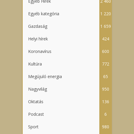
Egyéb Hírek
2 460
Egyéb kategória
1 220
Gazdaság
1 659
Helyi hírek
424
Koronavírus
600
Kultúra
772
Megújuló energia
65
Nagyvilág
950
Oktatás
136
Podcast
6
Sport
980