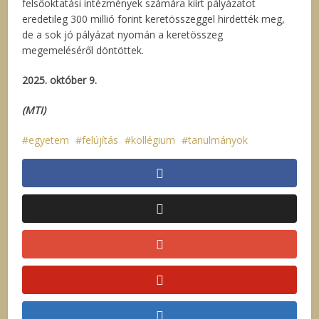
felsőoktatási intézmények számára kiírt pályázatot
eredetileg 300 millió forint keretösszeggel hirdették meg,
de a sok jó pályázat nyomán a keretösszeg
megemeléséről döntöttek.
2025. október 9.
(MTI)
egyetem
felújítás
kollégium
tanulmányok