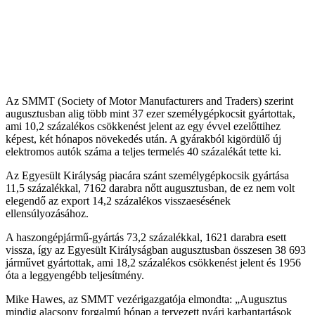
Az SMMT (Society of Motor Manufacturers and Traders) szerint
augusztusban alig több mint 37 ezer személygépkocsit gyártottak,
ami 10,2 százalékos csökkenést jelent az egy évvel ezelőttihez
képest, két hónapos növekedés után. A gyárakból kigördülő új
elektromos autók száma a teljes termelés 40 százalékát tette ki.
Az Egyesült Királyság piacára szánt személygépkocsik gyártása
11,5 százalékkal, 7162 darabra nőtt augusztusban, de ez nem volt
elegendő az export 14,2 százalékos visszaesésének
ellensúlyozásához.
A haszongépjármű-gyártás 73,2 százalékkal, 1621 darabra esett
vissza, így az Egyesült Királyságban augusztusban összesen 38 693
járművet gyártottak, ami 18,2 százalékos csökkenést jelent és 1956
óta a leggyengébb teljesítmény.
Mike Hawes, az SMMT vezérigazgatója elmondta: „Augusztus
mindig alacsony forgalmú hónap a tervezett nyári karbantartások