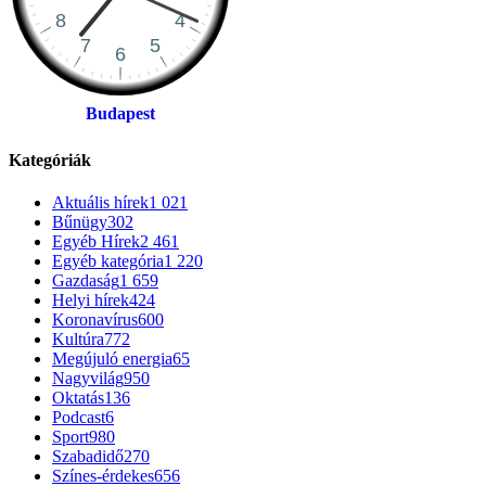
Budapest
Kategóriák
Aktuális hírek
1 021
Bűnügy
302
Egyéb Hírek
2 461
Egyéb kategória
1 220
Gazdaság
1 659
Helyi hírek
424
Koronavírus
600
Kultúra
772
Megújuló energia
65
Nagyvilág
950
Oktatás
136
Podcast
6
Sport
980
Szabadidő
270
Színes-érdekes
656