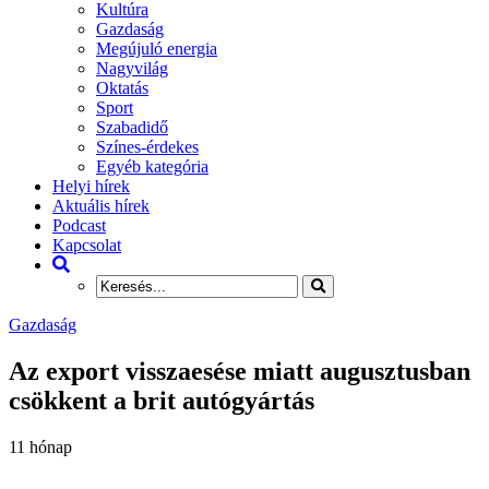
Kultúra
Gazdaság
Megújuló energia
Nagyvilág
Oktatás
Sport
Szabadidő
Színes-érdekes
Egyéb kategória
Helyi hírek
Aktuális hírek
Podcast
Kapcsolat
Gazdaság
Az export visszaesése miatt augusztusban
csökkent a brit autógyártás
11 hónap