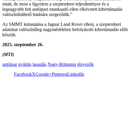
miatt, de most a figyelem a szeptemberi teljesítményre és a
legnagyobb brit autóipari munkaadó ellen elkövetett kibertámadás
valószínűsíthető hatására szegeződik.”
Az SMMT kimutatása a Jaguar Land Rover elleni, a szeptemberi
adatokat valószínűleg nagymértékben befolyásoló kibertámadás előtt
készült.
2025. szeptember 26.
(MTI)
autóipar
gyártás
lassulás
Nagy-Britannia
tényezők
Facebook
X
Google+
Pinterest
LinkedIn