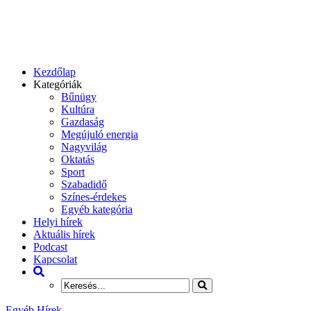
Kezdőlap
Kategóriák
Bűnügy
Kultúra
Gazdaság
Megújuló energia
Nagyvilág
Oktatás
Sport
Szabadidő
Színes-érdekes
Egyéb kategória
Helyi hírek
Aktuális hírek
Podcast
Kapcsolat
Egyéb Hírek