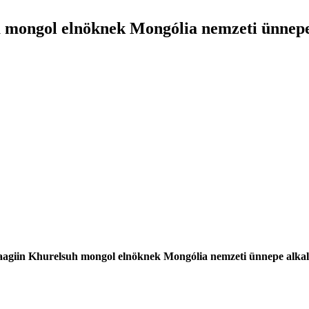
t a mongol elnöknek Mongólia nemzeti ünnep
hnaagiin Khurelsuh mongol elnöknek Mongólia nemzeti ünnepe alka