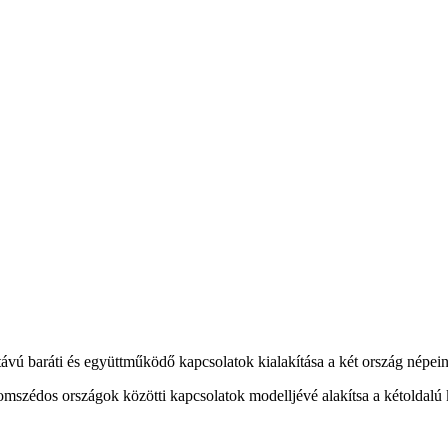
ávú baráti és együttműködő kapcsolatok kialakítása a két ország népei
zomszédos országok közötti kapcsolatok modelljévé alakítsa a kétoldalú 