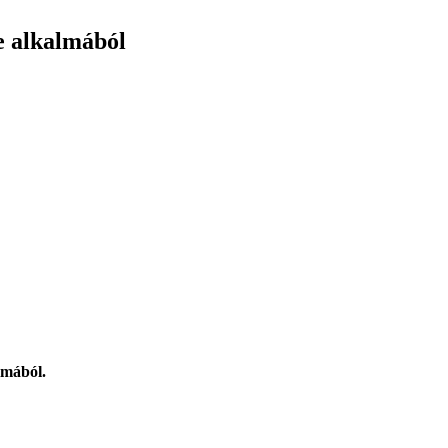
e alkalmából
lmából.