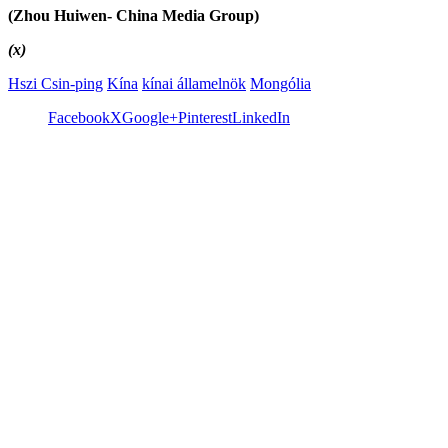
(Zhou Huiwen- China Media Group)
(x)
Hszi Csin-ping
Kína
kínai államelnök
Mongólia
Facebook
X
Google+
Pinterest
LinkedIn