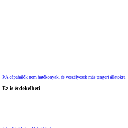
A cápahálók nem hatékonyak, és veszélyesek más tengeri állatokra
Ez is érdekelheti