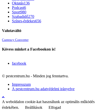
Oktatás
136
Podcast
6
Sport
980
Szabadidő
270
Színes-érdekes
656
Valutaváltó
Currency Converter
Kövess minket a Facebookon is!
facebook
© pestcentrum.hu - Minden jog fenntartva.
Impresszum
A pestcentrum.hu adatvédelmi irányelve
A weboldalon cookie-kat használunk az optimális működés
érdekében.
Beállítások
Elfogad