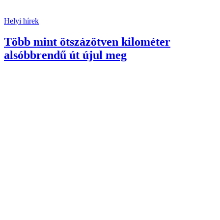
Helyi hírek
Több mint ötszázötven kilométer
alsóbbrendű út újul meg