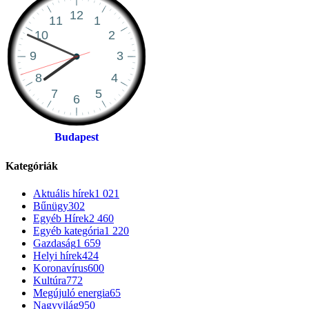
Budapest
Kategóriák
Aktuális hírek
1 021
Bűnügy
302
Egyéb Hírek
2 460
Egyéb kategória
1 220
Gazdaság
1 659
Helyi hírek
424
Koronavírus
600
Kultúra
772
Megújuló energia
65
Nagyvilág
950