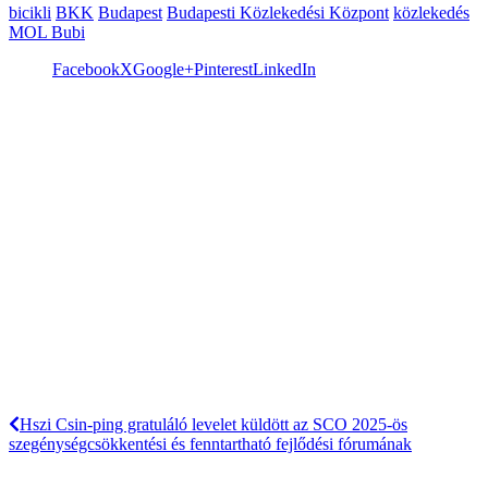
bicikli
BKK
Budapest
Budapesti Közlekedési Központ
közlekedés
MOL Bubi
Facebook
X
Google+
Pinterest
LinkedIn
Hszi Csin-ping gratuláló levelet küldött az SCO 2025-ös
szegénységcsökkentési és fenntartható fejlődési fórumának