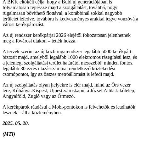
A BKK eltökélt célja, hogy a Bubi új generációjában is
folyamatosan fejlessze majd a szolgáltatást, továbbá, hogy
rugalmasan bővíthető flottával, a korábbinál sokkal nagyobb
területet lefedve, továbbra is kedvezményes árakkal tegye vonzóvá a
városi kerékpározást.
Az új rendszer kerékpárjai 2026 elejétől fokozatosan jelenhetnek
meg a fővárosi utakon – tették hozzá.
A tervek szerint az új közbringarendszer legalább 5000 kerékpárt
biztosít majd, amelyből legalább 1000 elektromos rásegítésű lesz, és
a jelenlegi szolgáltatási terület határától messzebbi, minden fontos,
legalább 30 ezres utazásszámmal rendelkező közlekedési
csomópontot, így az összes metróállomást is lefedi majd.
Az új szolgáltatás olyan helyekre is elér majd, mind az Örs vezér
tere, Kőbánya-Kispest, Újpest-városkapu, a József Attila-lakótelep,
Angyalföld, Zugló vagy az Őrmező.
A kerékpárok ráadásul a Mobi-pontokon is felvehetők és leadhatók
lesznek – áll a közleményben.
2025. 05. 20.
(MTI)