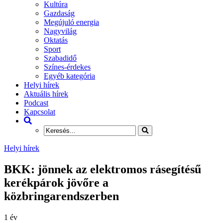
Kultúra
Gazdaság
Megújuló energia
Nagyvilág
Oktatás
Sport
Szabadidő
Színes-érdekes
Egyéb kategória
Helyi hírek
Aktuális hírek
Podcast
Kapcsolat
Helyi hírek
BKK: jönnek az elektromos rásegítésű
kerékpárok jövőre a
közbringarendszerben
1 év