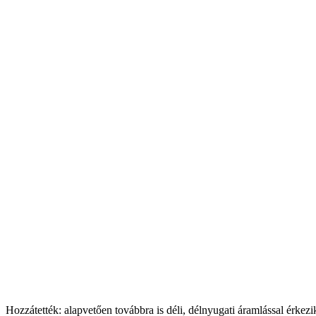
Hozzátették: alapvetően továbbra is déli, délnyugati áramlással érke