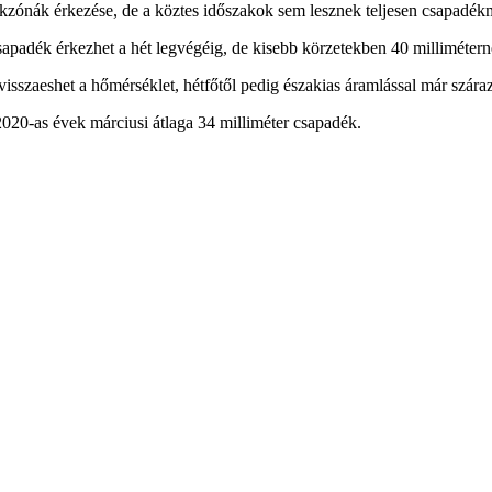
kzónák érkezése, de a köztes időszakok sem lesznek teljesen csapadék
sapadék érkezhet a hét legvégéig, de kisebb körzetekben 40 milliméterné
r visszaeshet a hőmérséklet, hétfőtől pedig északias áramlással már szá
020-as évek márciusi átlaga 34 milliméter csapadék.