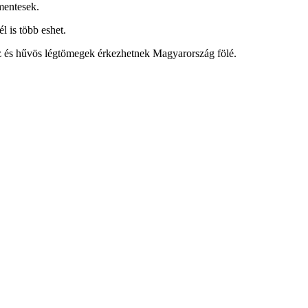
mentesek.
l is több eshet.
raz és hűvös légtömegek érkezhetnek Magyarország fölé.