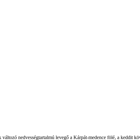
zik változó nedvességtartalmú levegő a Kárpát-medence fölé, a keddit k