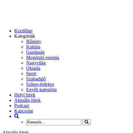
Kezdőlap
Kategóriák
Bűnügy
Kultúra
Gazdaság
Megújuló energia
Nagyvilág
Oktatás
Sport
Szabadidő
Színes-érdekes
Egyéb kategória
Helyi hírek
Aktuális hírek
Podcast
Kapcsolat
Aktuális hírek