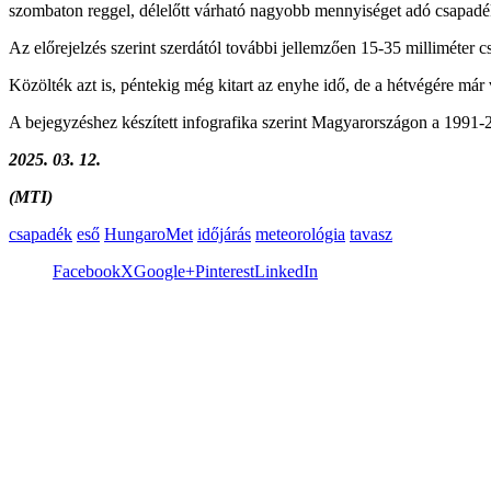
szombaton reggel, délelőtt várható nagyobb mennyiséget adó csapadé
Az előrejelzés szerint szerdától további jellemzően 15-35 milliméter c
Közölték azt is, péntekig még kitart az enyhe idő, de a hétvégére má
A bejegyzéshez készített infografika szerint Magyarországon a 1991-2
2025. 03. 12.
(MTI)
csapadék
eső
HungaroMet
időjárás
meteorológia
tavasz
Facebook
X
Google+
Pinterest
LinkedIn