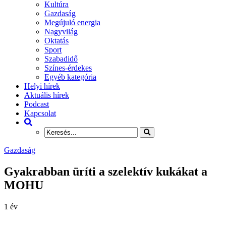
Kultúra
Gazdaság
Megújuló energia
Nagyvilág
Oktatás
Sport
Szabadidő
Színes-érdekes
Egyéb kategória
Helyi hírek
Aktuális hírek
Podcast
Kapcsolat
Gazdaság
Gyakrabban üríti a szelektív kukákat a
MOHU
1 év