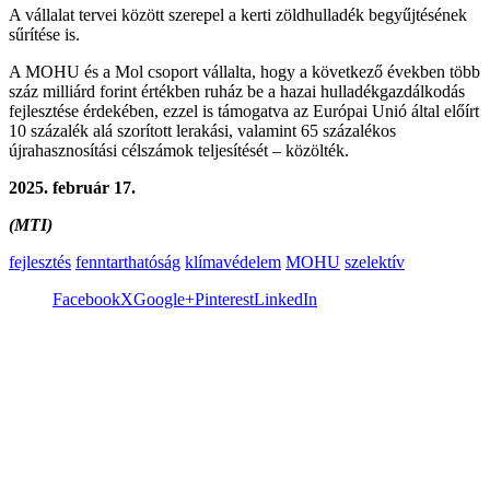
A vállalat tervei között szerepel a kerti zöldhulladék begyűjtésének
sűrítése is.
A MOHU és a Mol csoport vállalta, hogy a következő években több
száz milliárd forint értékben ruház be a hazai hulladékgazdálkodás
fejlesztése érdekében, ezzel is támogatva az Európai Unió által előírt
10 százalék alá szorított lerakási, valamint 65 százalékos
újrahasznosítási célszámok teljesítését – közölték.
2025. február 17.
(MTI)
fejlesztés
fenntarthatóság
klímavédelem
MOHU
szelektív
Facebook
X
Google+
Pinterest
LinkedIn