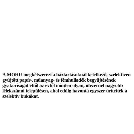
A MOHU megkétszerezi a háztartásoknál keletkező, szelektíven
gyűjtött papír-, műanyag- és fémhulladék begyűjtésének
gyakoriságát ettől az évtől minden olyan, ötezernél nagyobb
lélekszámú településen, ahol eddig havonta egyszer ürítették a
szelektív kukákat.