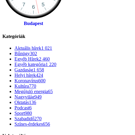
Budapest
Kategóriák
Aktuális hírek
1 021
Bűnügy
302
Egyéb Hírek
2 460
Egyéb kategória
1 220
Gazdaság
1 658
Helyi hírek
424
Koronavírus
600
Kultúra
770
Megújuló energia
65
Nagyvilág
949
Oktatás
136
Podcast
6
Sport
980
Szabadidő
270
Színes-érdekes
656