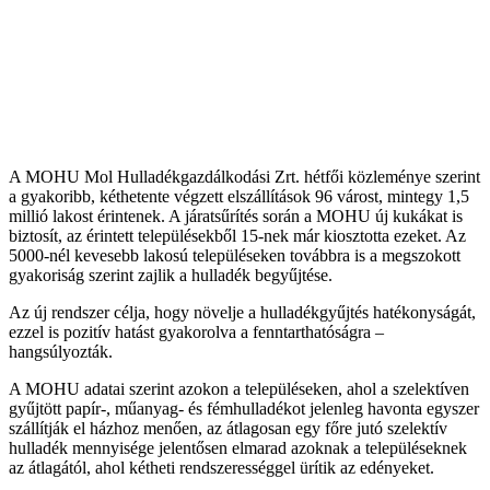
A MOHU Mol Hulladékgazdálkodási Zrt. hétfői közleménye szerint
a gyakoribb, kéthetente végzett elszállítások 96 várost, mintegy 1,5
millió lakost érintenek. A járatsűrítés során a MOHU új kukákat is
biztosít, az érintett településekből 15-nek már kiosztotta ezeket. Az
5000-nél kevesebb lakosú településeken továbbra is a megszokott
gyakoriság szerint zajlik a hulladék begyűjtése.
Az új rendszer célja, hogy növelje a hulladékgyűjtés hatékonyságát,
ezzel is pozitív hatást gyakorolva a fenntarthatóságra –
hangsúlyozták.
A MOHU adatai szerint azokon a településeken, ahol a szelektíven
gyűjtött papír-, műanyag- és fémhulladékot jelenleg havonta egyszer
szállítják el házhoz menően, az átlagosan egy főre jutó szelektív
hulladék mennyisége jelentősen elmarad azoknak a településeknek
az átlagától, ahol kétheti rendszerességgel ürítik az edényeket.