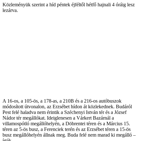
Közleményük szerint a híd péntek éjféltől hétfő hajnali 4 óráig lesz
lezárva.
A 16-os, a 105-ös, a 178-as, a 210B és a 216-os autóbuszok
módosított útvonalon, az Erzsébet hídon át közlekednek. Budáról
Pest felé haladva nem érintik a Széchenyi István tér és a József
Nádor tér megállókat. Ideiglenesen a Várkert Bazárnál a
villamospótló megállóhelyén, a Döbrentei téren és a Március 15.
téren az 5-ös busz, a Ferenciek terén és az Erzsébet téren a 15-ös
busz megállóhelyén állnak meg. Buda felé nem marad ki megálló –
írták.