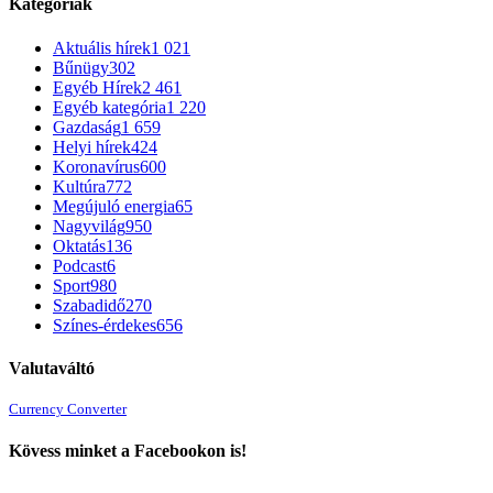
Kategóriák
Aktuális hírek
1 021
Bűnügy
302
Egyéb Hírek
2 461
Egyéb kategória
1 220
Gazdaság
1 659
Helyi hírek
424
Koronavírus
600
Kultúra
772
Megújuló energia
65
Nagyvilág
950
Oktatás
136
Podcast
6
Sport
980
Szabadidő
270
Színes-érdekes
656
Valutaváltó
Currency Converter
Kövess minket a Facebookon is!