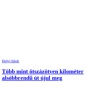
Helyi hírek
Több mint ötszázötven kilométer
alsóbbrendű út újul meg