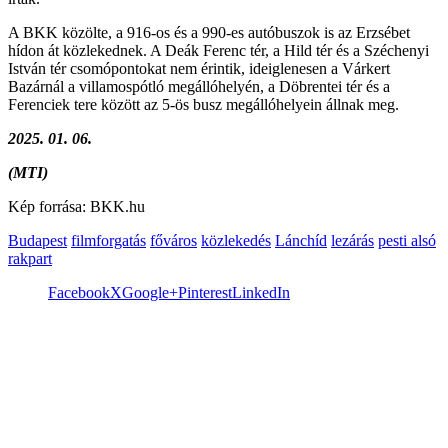
A BKK közölte, a 916-os és a 990-es autóbuszok is az Erzsébet
hídon át közlekednek. A Deák Ferenc tér, a Hild tér és a Széchenyi
István tér csomópontokat nem érintik, ideiglenesen a Várkert
Bazárnál a villamospótló megállóhelyén, a Döbrentei tér és a
Ferenciek tere között az 5-ös busz megállóhelyein állnak meg.
2025. 01. 06.
(MTI)
Kép forrása: BKK.hu
Budapest
filmforgatás
főváros
közlekedés
Lánchíd
lezárás
pesti alsó
rakpart
Facebook
X
Google+
Pinterest
LinkedIn