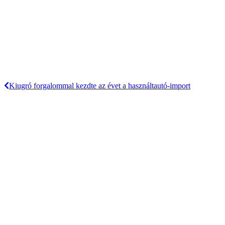
Kiugró forgalommal kezdte az évet a használtautó-import