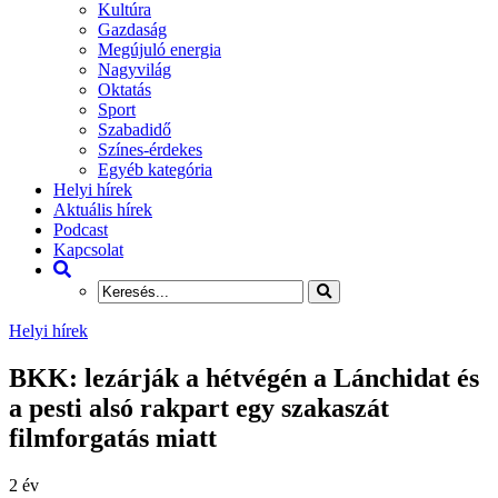
Kultúra
Gazdaság
Megújuló energia
Nagyvilág
Oktatás
Sport
Szabadidő
Színes-érdekes
Egyéb kategória
Helyi hírek
Aktuális hírek
Podcast
Kapcsolat
Helyi hírek
BKK: lezárják a hétvégén a Lánchidat és
a pesti alsó rakpart egy szakaszát
filmforgatás miatt
2 év