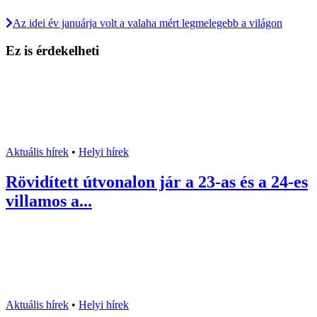
Az idei év januárja volt a valaha mért legmelegebb a világon
Ez is érdekelheti
Aktuális hírek
•
Helyi hírek
Rövidített útvonalon jár a 23-as és a 24-es
villamos a...
Aktuális hírek
•
Helyi hírek