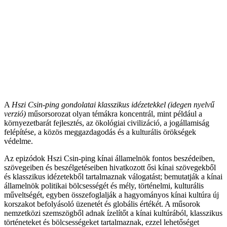
A
Hszi Csin-ping gondolatai klasszikus idézetekkel (idegen nyelvű
verzió)
műsorsorozat olyan témákra koncentrál, mint például a
környezetbarát fejlesztés, az ökológiai civilizáció, a jogállamiság
felépítése, a közös meggazdagodás és a kulturális örökségek
védelme.
Az epizódok Hszi Csin-ping kínai államelnök fontos beszédeiben,
szövegeiben és beszélgetéseiben hivatkozott ősi kínai szövegekből
és klasszikus idézetekből tartalmaznak válogatást; bemutatják a kínai
államelnök politikai bölcsességét és mély, történelmi, kulturális
műveltségét, egyben összefoglalják a hagyományos kínai kultúra új
korszakot befolyásoló üzenetét és globális értékét. A műsorok
nemzetközi szemszögből adnak ízelítőt a kínai kultúrából, klasszikus
történeteket és bölcsességeket tartalmaznak, ezzel lehetőséget