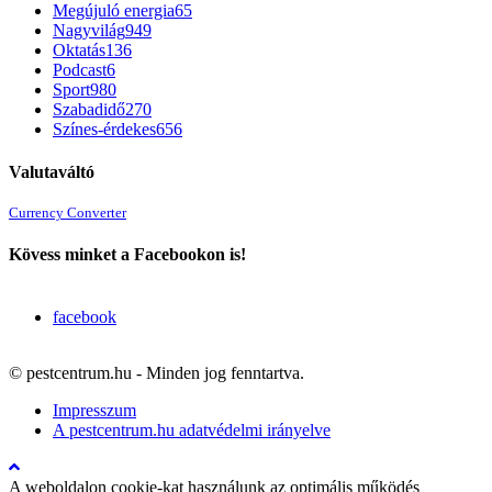
Megújuló energia
65
Nagyvilág
949
Oktatás
136
Podcast
6
Sport
980
Szabadidő
270
Színes-érdekes
656
Valutaváltó
Currency Converter
Kövess minket a Facebookon is!
facebook
© pestcentrum.hu - Minden jog fenntartva.
Impresszum
A pestcentrum.hu adatvédelmi irányelve
A weboldalon cookie-kat használunk az optimális működés