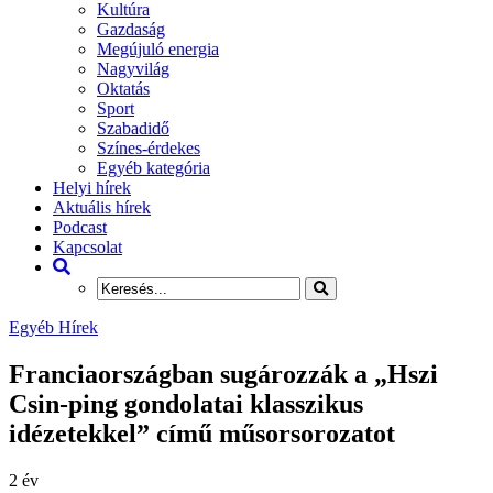
Kultúra
Gazdaság
Megújuló energia
Nagyvilág
Oktatás
Sport
Szabadidő
Színes-érdekes
Egyéb kategória
Helyi hírek
Aktuális hírek
Podcast
Kapcsolat
Egyéb Hírek
Franciaországban sugározzák a „Hszi
Csin-ping gondolatai klasszikus
idézetekkel” című műsorsorozatot
2 év