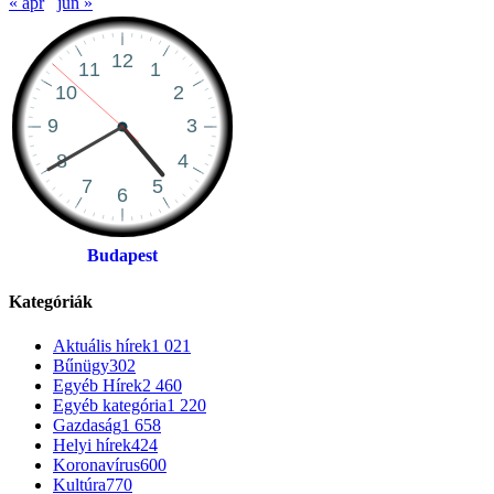
« ápr
jún »
Budapest
Kategóriák
Aktuális hírek
1 021
Bűnügy
302
Egyéb Hírek
2 460
Egyéb kategória
1 220
Gazdaság
1 658
Helyi hírek
424
Koronavírus
600
Kultúra
770