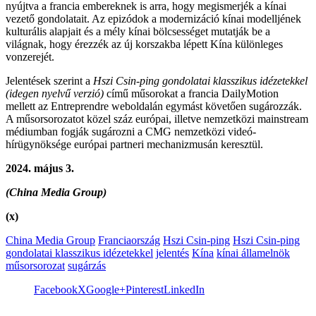
nyújtva a francia embereknek is arra, hogy megismerjék a kínai
vezető gondolatait. Az epizódok a modernizáció kínai modelljének
kulturális alapjait és a mély kínai bölcsességet mutatják be a
világnak, hogy érezzék az új korszakba lépett Kína különleges
vonzerejét.
Jelentések szerint a
Hszi Csin-ping gondolatai klasszikus idézetekkel
(idegen nyelvű verzió)
című műsorokat a francia DailyMotion
mellett az Entreprendre weboldalán egymást követően sugározzák.
A műsorsorozatot közel száz európai, illetve nemzetközi mainstream
médiumban fogják sugározni a CMG nemzetközi videó-
hírügynöksége európai partneri mechanizmusán keresztül.
2024. május 3.
(China Media Group)
(x)
China Media Group
Franciaország
Hszi Csin-ping
Hszi Csin-ping
gondolatai klasszikus idézetekkel
jelentés
Kína
kínai államelnök
műsorsorozat
sugárzás
Facebook
X
Google+
Pinterest
LinkedIn