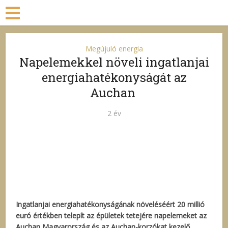
Megújuló energia
Napelemekkel növeli ingatlanjai
energiahatékonyságát az
Auchan
2 év
Ingatlanjai energiahatékonyságának növeléséért 20 millió
euró értékben telepít az épületek tetejére napelemeket az
Auchan Magyarország és az Auchan-korzókat kezelő