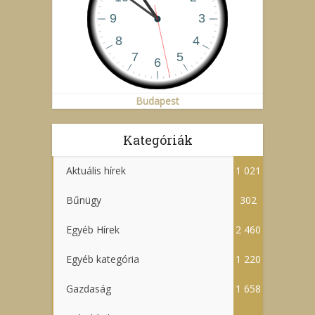
Budapest
Kategóriák
Aktuális hírek
1 021
Bűnügy
302
Egyéb Hírek
2 460
Egyéb kategória
1 220
Gazdaság
1 658