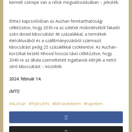
kiemelt szerepe van a célok megvalósulásában – jelezték.
Ehhez kapcsolódóan az Auchan fenntarthatósági
célkitűzése, hogy 2030-ra az üzletek működéséből fakadó
szén-dioxid-kibocsátást 46 százalákkal, a termékek
életciklusából és a szállítmányozásból származó
kibocsátást pedig 25 százalékkal csökkentse. Az Auchan-
korzókat kezelő Nhood hosszú távú célkitűzése, hogy
2040-re az általa üzemeltetett ingatlanok elérjék a nettó
zéró kibocsátást – közölték.
2024. február 14.
(MTI)
Auchan
fejlesztés
klímavédelem
napelem