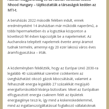
Nhood Hungary – tájékoztatták a társaságok kedden az
MTI-t.
A beruházás 2022 második felében indult, ennek
eredményeként 14 áruházban már működik naperőmű, a
többi hipermarketben és a logisztikai központon a
következő fél évben kapcsolják be a napelemeket. Az
Auchanokra telepített napelemek évente annyi áramot
tudnak termelni, amennyi egy 20 ezer lakosú város éves
áramfogyasztása – írták.
A közleményben felidézték, hogy az Európai Unió 2030-ra
legalább 40 százalékkal szeretné csökkenteni az
üvegházhatást okozó gázok kibocsátását, valamint a
felhasznált energia legalább 27 százalékát megújuló
energiaforrásokból kívánja biztosítani. Mivel az Európában
elfogyasztott energia csaknem felét az épületek
energiaigénye teszi ki, így mind a kiskereskedelemmel,
mind az ingatlanszolgáltatással foglalkozó vállalatoknak