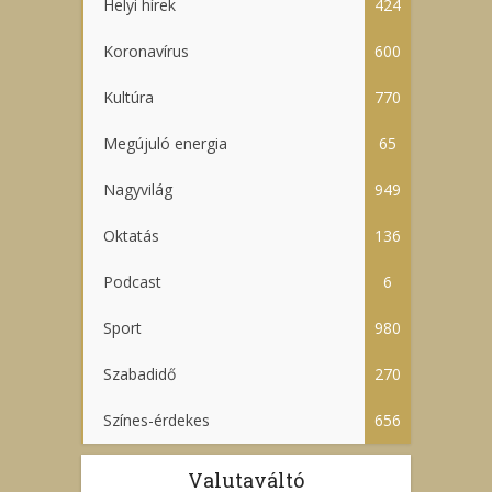
Helyi hírek
424
Koronavírus
600
Kultúra
770
Megújuló energia
65
Nagyvilág
949
Oktatás
136
Podcast
6
Sport
980
Szabadidő
270
Színes-érdekes
656
Valutaváltó