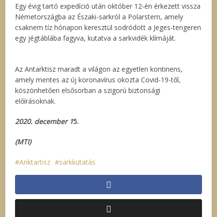
Egy évig tartó expedíció után október 12-én érkezett vissza
Németországba az Északi-sarkról a Polarstern, amely
csaknem tíz hónapon keresztül sodródott a Jeges-tengeren
egy jégtáblába fagyva, kutatva a sarkvidék klímáját.
Az Antarktisz maradt a világon az egyetlen kontinens,
amely mentes az új koronavírus okozta Covid-19-től,
köszönhetően elsősorban a szigorú biztonsági
előírásoknak.
2020. december 1
5.
(MTI)
Anktartisz
sarkkutatás