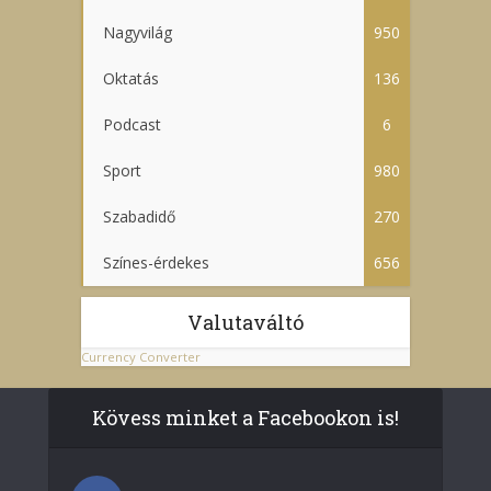
Nagyvilág
950
Oktatás
136
Podcast
6
Sport
980
Szabadidő
270
Színes-érdekes
656
Valutaváltó
Currency Converter
Kövess minket a Facebookon is!