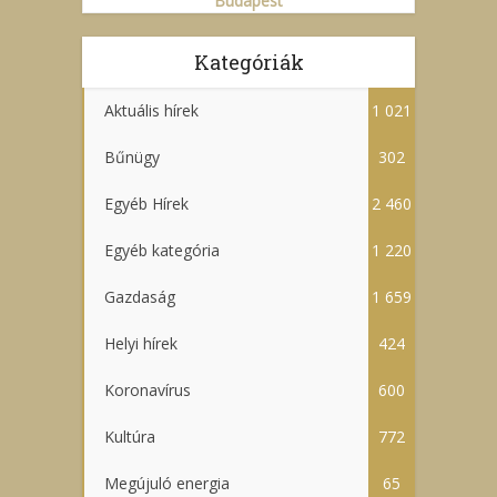
Budapest
Kategóriák
Aktuális hírek
1 021
Bűnügy
302
Egyéb Hírek
2 460
Egyéb kategória
1 220
Gazdaság
1 659
Helyi hírek
424
Koronavírus
600
Kultúra
772
Megújuló energia
65