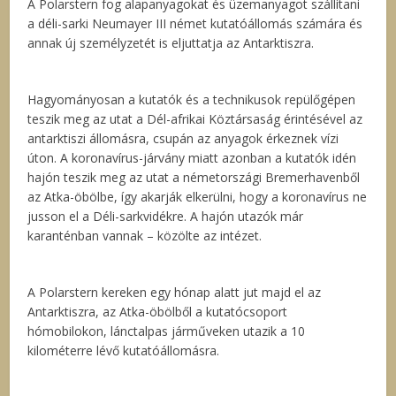
A Polarstern fog alapanyagokat és üzemanyagot szállítani
a déli-sarki Neumayer III német kutatóállomás számára és
annak új személyzetét is eljuttatja az Antarktiszra.
Hagyományosan a kutatók és a technikusok repülőgépen
teszik meg az utat a Dél-afrikai Köztársaság érintésével az
antarktiszi állomásra, csupán az anyagok érkeznek vízi
úton. A koronavírus-járvány miatt azonban a kutatók idén
hajón teszik meg az utat a németországi Bremerhavenből
az Atka-öbölbe, így akarják elkerülni, hogy a koronavírus ne
jusson el a Déli-sarkvidékre. A hajón utazók már
karanténban vannak – közölte az intézet.
A Polarstern kereken egy hónap alatt jut majd el az
Antarktiszra, az Atka-öbölből a kutatócsoport
hómobilokon, lánctalpas járműveken utazik a 10
kilométerre lévő kutatóállomásra.