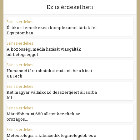
Ez is érdekelheti
Színes-érdekes
Új ókori temetkezési komplexumot tártak fel
Egyiptomban
Színes-érdekes
A közösségi média hatását vizsgálták
bőrbetegséggel...
Színes-érdekes
Humanoid társrobotokat mutatott be a kínai
UBTech
Színes-érdekes
Két magyar vállalkozó desszertjéért áll sorba
fél...
Színes-érdekes
Már több mint 680 állatot kezeltek az
országos...
Színes-érdekes
Meteorológia: a kilencedik legmelegebb és a