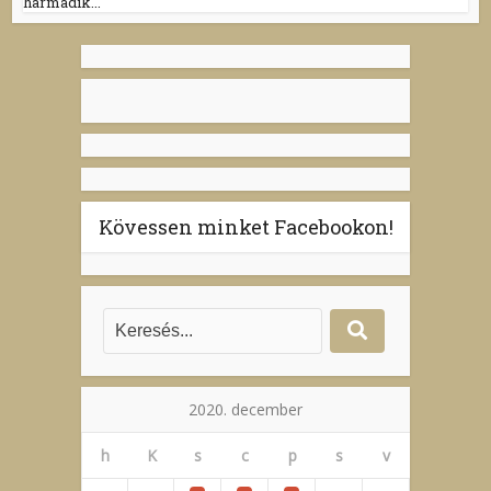
harmadik...
Kövessen minket Facebookon!
2020. december
h
K
s
c
p
s
v