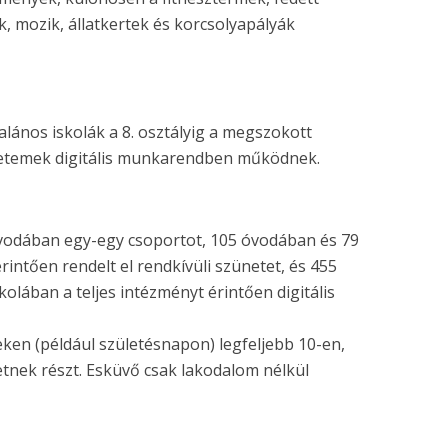
 mozik, állatkertek és korcsolyapályák
alános iskolák a 8. osztályig a megszokott
yetemek digitális munkarendben működnek.
 óvodában egy-egy csoportot, 105 óvodában és 79
intően rendelt el rendkívüli szünetet, és 455
kolában a teljes intézményt érintően digitális
n (például születésnapon) legfeljebb 10-en,
nek részt. Esküvő csak lakodalom nélkül