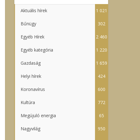
Aktuális hírek
1 021
Bűnügy
302
Egyéb Hírek
2 460
Egyéb kategória
1 220
Gazdaság
1 659
Helyi hírek
424
Koronavírus
600
Kultúra
772
Megújuló energia
65
Nagyvilág
950