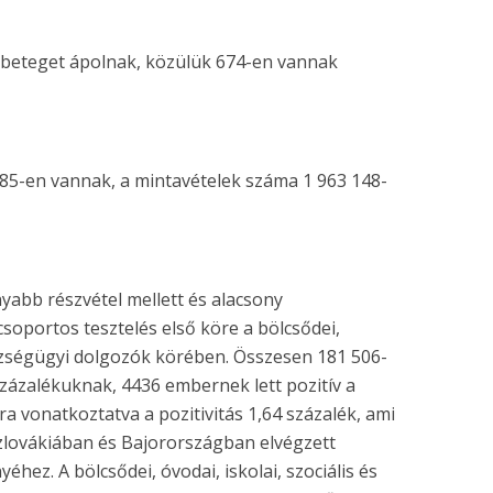
beteget ápolnak, közülük 674-en vannak
85-en vannak, a mintavételek száma 1 963 148-
nyabb részvétel mellett és alacsony
 csoportos tesztelés első köre a bölcsődei,
gészségügyi dolgozók körében. Összesen 181 506-
százalékuknak, 4436 embernek lett pozitív a
mra vonatkoztatva a pozitivitás 1,64 százalék, ami
zlovákiában és Bajorországban elvégzett
ez. A bölcsődei, óvodai, iskolai, szociális és