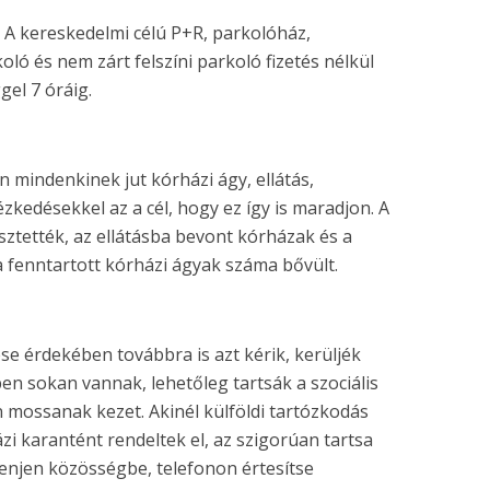
. A kereskedelmi célú P+R, parkolóház,
oló és nem zárt felszíni parkoló fizetés nélkül
gel 7 óráig.
mindenkinek jut kórházi ágy, ellátás,
ézkedésekkel az a cél, hogy ez így is maradjon. A
ztették, az ellátásba bevont kórházak és a
fenntartott kórházi ágyak száma bővült.
e érdekében továbbra is azt kérik, kerüljék
ben sokan vannak, lehetőleg tartsák a szociális
 mossanak kezet. Akinél külföldi tartózkodás
zi karantént rendeltek el, az szigorúan tartsa
enjen közösségbe, telefonon értesítse