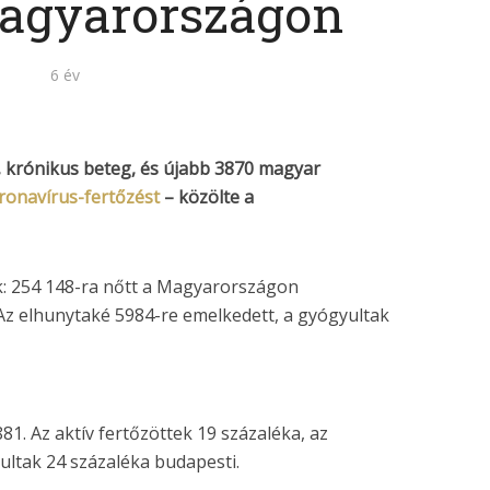
agyarországon
6 év
 krónikus beteg, és újabb 3870 magyar
ronavírus-fertőzést
– közölte a
ák: 254 148-ra nőtt a Magyarországon
Az elhunytaké 5984-re emelkedett, a gyógyultak
81. Az aktív fertőzöttek 19 százaléka, az
ultak 24 százaléka budapesti.