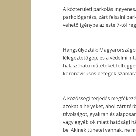
A közterületi parkolás ingyenes
parkológarázs, zárt felszíni park
vehető igénybe az este 7-től reg
Hangsúlyozták: Magyarországon 
lélegeztetőgép, és a védelmi int
halasztható műtéteket felfügges
koronavírusos betegek számára 
A közösségi terjedés megfékezés
azokat a helyeket, ahol zárt tér
távolságot, gyakran és alaposan
vagy egyéb ok miatt hatósági há
be. Akinek tünetei vannak, ne m