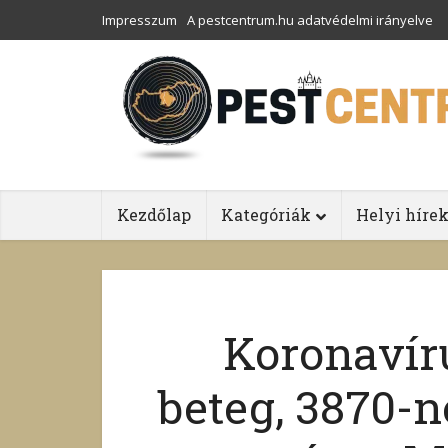
Impresszum
A pestcentrum.hu adatvédelmi irányelve
Kezdőlap
Kategóriák
Helyi híre
Koronavír
beteg, 3870-ne