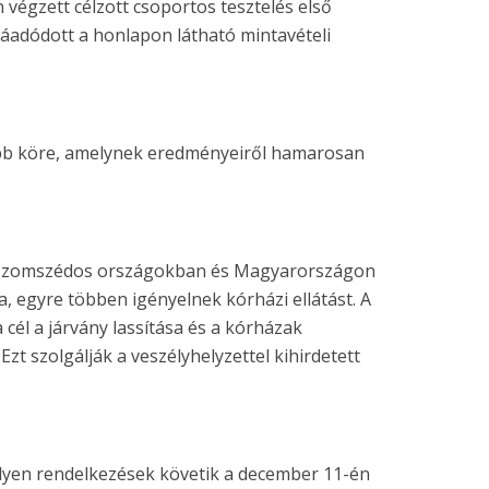
végzett célzott csoportos tesztelés első
áadódott a honlapon látható mintavételi
abb köre, amelynek eredményeiről hamarosan
a szomszédos országokban és Magyarországon
a, egyre többen igényelnek kórházi ellátást. A
 cél a járvány lassítása és a kórházak
zt szolgálják a veszélyhelyzettel kihirdetett
ilyen rendelkezések követik a december 11-én