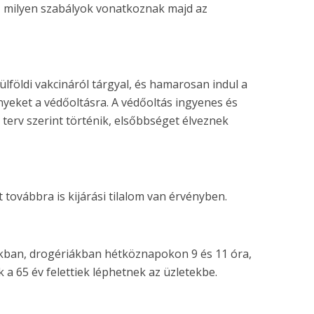
t, milyen szabályok vonatkoznak majd az
földi vakcináról tárgyal, és hamarosan indul a
ényeket a védőoltásra. A védőoltás ingyenes és
 terv szerint történik, elsőbbséget élveznek
t továbbra is kijárási tilalom van érvényben.
ákban, drogériákban hétköznapokon 9 és 11 óra,
 a 65 év felettiek léphetnek az üzletekbe.