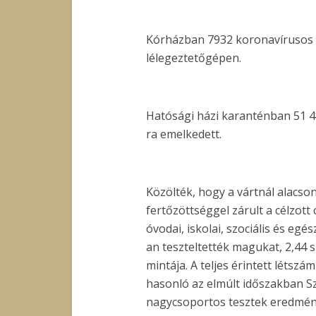
Kórházban 7932 koronavírusos 
lélegeztetőgépen.
Hatósági házi karanténban 51 4
ra emelkedett.
Közölték, hogy a vártnál alacso
fertőzöttséggel zárult a célzott
óvodai, iskolai, szociális és e
an teszteltették magukat, 2,44 
mintája. A teljes érintett létszá
hasonló az elmúlt időszakban S
nagycsoportos tesztek eredményéh