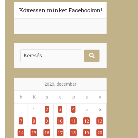
Kövessen minket Facebookon!
2020. december
h
K
s
c
p
s
v
1
2
3
4
5
6
7
8
9
10
11
12
13
14
15
16
17
18
19
20