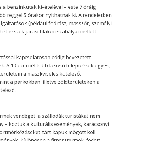
 a benzinkutak kivételével – este 7 óráig
b reggel 5 órakor nyithatnak ki. A rendeletben
olgáltatások (például fodrász, masszőr, személyi
tnek a kijárási tilalom szabályai mellett.
rtással kapcsolatosan eddig bevezetett
k. A 10 ezernél több lakosú települések egyes,
zterületein a maszkviselés kötelező.
nt a parkokban, illetve zöldterületeken a
telező.
ermek vendéget, a szállodák turistákat nem
 – köztük a kulturális események, karácsonyi
portmérkőzéseket zárt kapuk mögött kell
tmények, különösen a fitnesztermek, fedett