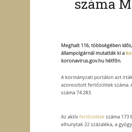
száma M
Meghalt 116, többségében idős,
állampolgárnál mutatták ki a
ko
koronavirus.gov.hu hétfőn.
A kormányzati portálon azt írt
azonosított fertőzöttek száma. 
száma 74 283.
Az aktív
fertőzöttek
száma 173 8
elhunytak 22 százaléka, a gyógy