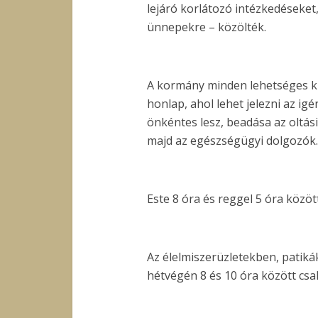
lejáró korlátozó intézkedéseke
ünnepekre – közölték.
A kormány minden lehetséges kül
honlap, ahol lehet jelezni az ig
önkéntes lesz, beadása az oltási
majd az egészségügyi dolgozók.
Este 8 óra és reggel 5 óra közöt
Az élelmiszerüzletekben, patik
hétvégén 8 és 10 óra között csak