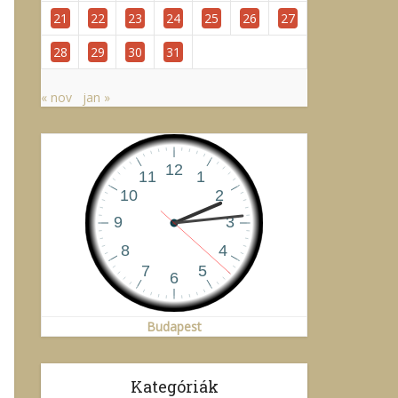
21
22
23
24
25
26
27
28
29
30
31
« nov
jan »
Budapest
Kategóriák