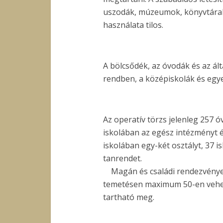
uszodák, múzeumok, könyvtárak,
használata tilos.
A bölcsődék, az óvodák és az ált
rendben, a középiskolák és eg
Az operatív törzs jelenleg 257
iskolában az egész intézményt ér
iskolában egy-két osztályt, 37 is
tanrendet.
Magán és családi rendezvényeke
temetésen maximum 50-en vehet
tartható meg.