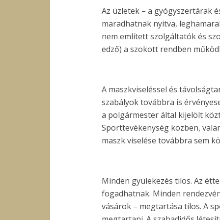
Az üzletek – a gyógyszertárak és
maradhatnak nyitva, leghamarab
nem említett szolgáltatók és sz
edző) a szokott rendben működhe
A maszkviseléssel és távolságta
szabályok továbbra is érvényese
a polgármester által kijelölt kö
Sporttevékenység közben, valami
maszk viselése továbbra sem kö
Minden gyülekezés tilos. Az étt
fogadhatnak. Minden rendezvény
vásárok – megtartása tilos. A s
megtartani. A szabadidős létesí