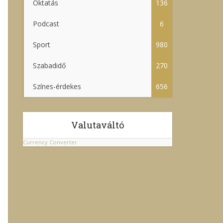
Oktatás
136
Podcast
6
Sport
980
Szabadidő
270
Színes-érdekes
656
Valutaváltó
Currency Converter