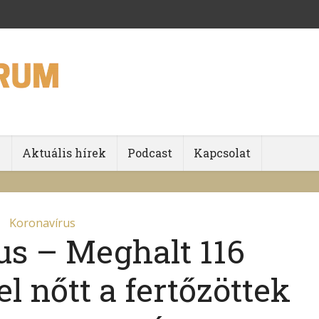
k
Aktuális hírek
Podcast
Kapcsolat
Koronavírus
us – Meghalt 116
l nőtt a fertőzöttek