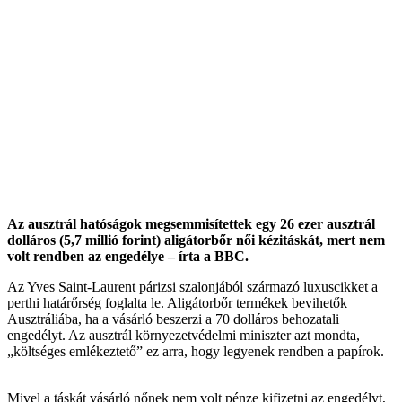
Az ausztrál hatóságok megsemmisítettek egy 26 ezer ausztrál
dolláros (5,7 millió forint) aligátorbőr női kézitáskát, mert nem
volt rendben az engedélye – írta a BBC.
Az Yves Saint-Laurent párizsi szalonjából származó luxuscikket a
perthi határőrség foglalta le. Aligátorbőr termékek bevihetők
Ausztráliába, ha a vásárló beszerzi a 70 dolláros behozatali
engedélyt. Az ausztrál környezetvédelmi miniszter azt mondta,
„költséges emlékeztető” ez arra, hogy legyenek rendben a papírok.
Mivel a táskát vásárló nőnek nem volt pénze kifizetni az engedélyt,