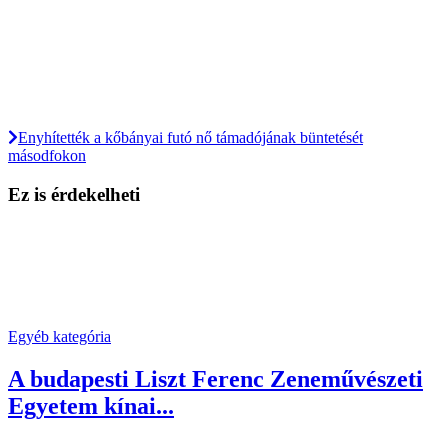
Enyhítették a kőbányai futó nő támadójának büntetését
másodfokon
Ez is érdekelheti
Egyéb kategória
A budapesti Liszt Ferenc Zeneművészeti
Egyetem kínai...