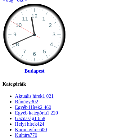
Budapest
Kategóriák
Aktuális hírek
1 021
Bűnügy
302
Egyéb Hírek
2 460
Egyéb kategória
1 220
Gazdaság
1 658
Helyi hírek
424
Koronavírus
600
Kultúra
770