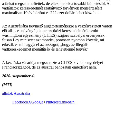
a táskát megsemmisítették, de eltekintettek a további büntetéstől. A
vadállatok kereskedelmét szabályozó törvények megsértéséért
maximálisan 10 év börtönt és 222 ezer dollárt lehet kiszabni.
Az Ausztráliába bevihető aligátortermékekre a veszélyeztetett vadon
élő állat- és növényfajok nemzetközi kereskedelméről szóló
washingtoni egyezmény (CITES) szigorú szabályai érvényesek.
Susan Ley miniszter azt mondta, pontosan nyomon követik, mi
érkezik és mi hagyja el az országot, „hogy az illegális
vadkereskedelmet megállítsák és lehetetlenné tegyék”.
A kézitáska vásárlója megszerezte a CITES kiviteli engedélyét
Franciaországból, de az ausztrál behozatali engedélyt nem.
2020. szeptember 4.
(MTI)
állatok
Ausztrália
Facebook
X
Google+
Pinterest
LinkedIn