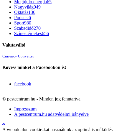
Megújuló energia
65
Nagyvilág
949
Oktatás
136
Podcast
6
Sport
980
Szabadidő
270
Színes-érdekes
656
Valutaváltó
Currency Converter
Kövess minket a Facebookon is!
facebook
© pestcentrum.hu - Minden jog fenntartva.
Impresszum
A pestcentrum.hu adatvédelmi irányelve
A weboldalon cookie-kat használunk az optimális működés