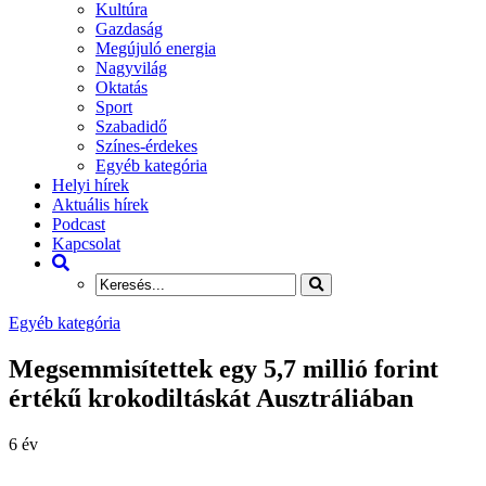
Kultúra
Gazdaság
Megújuló energia
Nagyvilág
Oktatás
Sport
Szabadidő
Színes-érdekes
Egyéb kategória
Helyi hírek
Aktuális hírek
Podcast
Kapcsolat
Egyéb kategória
Megsemmisítettek egy 5,7 millió forint
értékű krokodiltáskát Ausztráliában
6 év