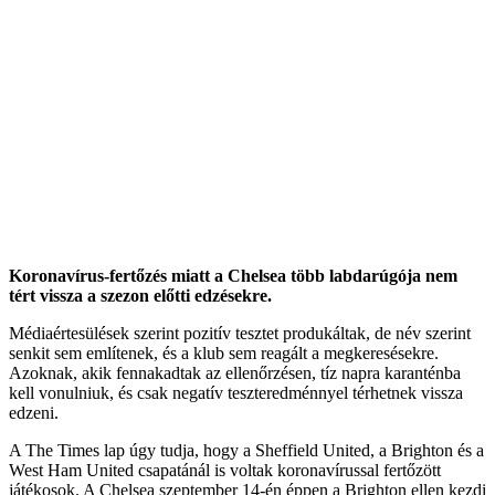
Koronavírus-fertőzés miatt a Chelsea több labdarúgója nem
tért vissza a szezon előtti edzésekre.
Médiaértesülések szerint pozitív tesztet produkáltak, de név szerint
senkit sem említenek, és a klub sem reagált a megkeresésekre.
Azoknak, akik fennakadtak az ellenőrzésen, tíz napra karanténba
kell vonulniuk, és csak negatív teszteredménnyel térhetnek vissza
edzeni.
A The Times lap úgy tudja, hogy a Sheffield United, a Brighton és a
West Ham United csapatánál is voltak koronavírussal fertőzött
játékosok. A Chelsea szeptember 14-én éppen a Brighton ellen kezdi