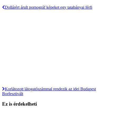
Dollárért árult pornográf képeket egy tatabányai férfi
Korlátozott látogatószámmal rendezik az idei Budapest
Borfesztivált
Ez is érdekelheti