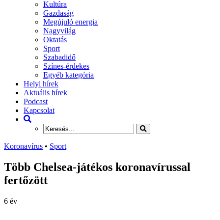
Kultúra
Gazdaság
Megújuló energia
Nagyvilág
Oktatás
Sport
Szabadidő
Színes-érdekes
Egyéb kategória
Helyi hírek
Aktuális hírek
Podcast
Kapcsolat
Koronavírus
•
Sport
Több Chelsea-játékos koronavírussal
fertőzött
6 év