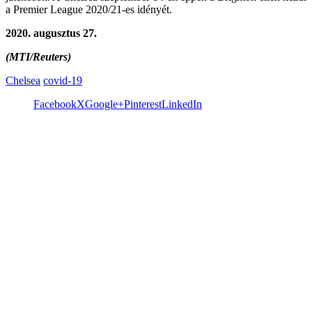
a Premier League 2020/21-es idényét.
2020. augusztus 27.
(MTI/Reuters)
Chelsea
covid-19
Facebook
X
Google+
Pinterest
LinkedIn