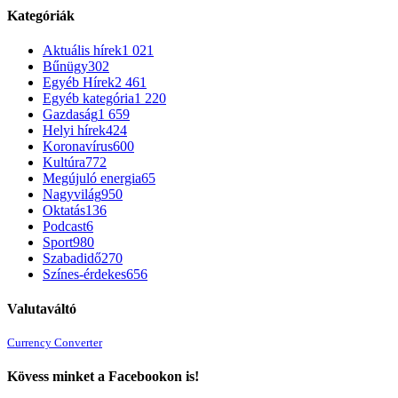
Kategóriák
Aktuális hírek
1 021
Bűnügy
302
Egyéb Hírek
2 461
Egyéb kategória
1 220
Gazdaság
1 659
Helyi hírek
424
Koronavírus
600
Kultúra
772
Megújuló energia
65
Nagyvilág
950
Oktatás
136
Podcast
6
Sport
980
Szabadidő
270
Színes-érdekes
656
Valutaváltó
Currency Converter
Kövess minket a Facebookon is!